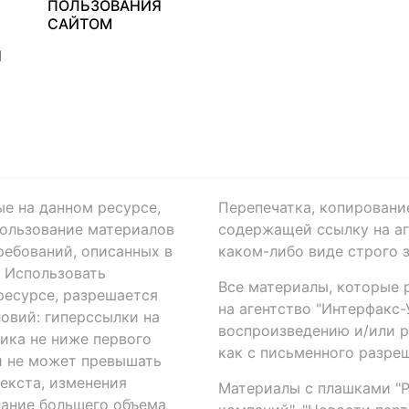
ПОЛЬЗОВАНИЯ
САЙТОМ
Я
ые на данном ресурсе,
Перепечатка, копировани
ользование материалов
содержащей ссылку на аге
ребований, описанных в
каком-либо виде строго 
. Использовать
Все материалы, которые 
есурсе, разрешается
на агентство "Интерфакс
овий: гиперссылки на
воспроизведению и/или 
ика не ниже первого
как с письменного разреш
й не может превышать
екста, изменения
Материалы с плашками "Р"
вание большего объема