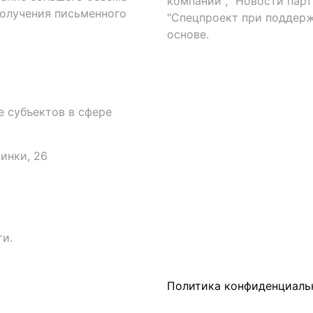
компаний", "Новости парти
получения письменного
"Спецпроект при поддерж
основе.
 субъектов в сфере
аинки, 26
и.
Политика конфиденциаль