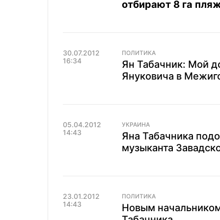
отбирают 8 га пля
30.07.2012
ПОЛИТИКА
16:34
Ян Табачник: Мой д
Януковича в Межиг
05.04.2012
УКРАИНА
14:43
Яна Табачника подо
музыканта Завадско
23.01.2012
ПОЛИТИКА
14:43
Новым начальником
Табачника