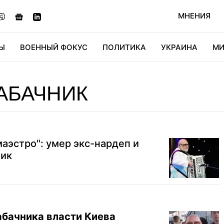
МНЕНИЯ
Ы
ВОЕННЫЙ ФОКУС
ПОЛИТИКА
УКРАИНА
МИ
ОНОМИКА
ДИДЖИТАЛ
АВТО
МИРФАН
КУЛЬТ
АБАЧНИК
маэстро": умер экс-нардеп и
ник
абачника власти Киева