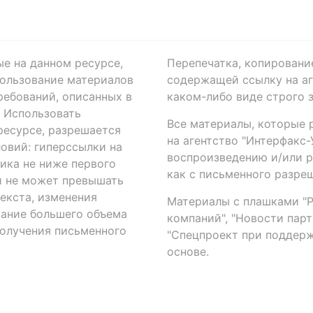
ые на данном ресурсе,
Перепечатка, копировани
ользование материалов
содержащей ссылку на аге
ребований, описанных в
каком-либо виде строго 
. Использовать
Все материалы, которые 
есурсе, разрешается
на агентство "Интерфакс
овий: гиперссылки на
воспроизведению и/или 
ика не ниже первого
как с письменного разреш
й не может превышать
екста, изменения
Материалы с плашками "Р"
вание большего объема
компаний", "Новости парти
получения письменного
"Спецпроект при поддерж
основе.