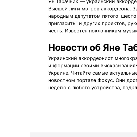
Ян Табачник — украинский аккорде
Высшей лиги мэтров аккордеона. З
народным депутатом пятого, шесто
пригласить" и других проектов, ру
честь. Известен поклонникам музы
Новости об Яне Та
Украинский аккордеонист многокра
информации своими высказываниями
Украине. Читайте самые актуальны
новостном портале Фокус. Они дост
неделю с любого устройства, подк