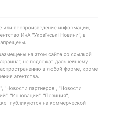
е или воспроизведение информации,
нтство ИнА "Українські Новини", в
запрещены.
размещены на этом сайте со ссылкой
-Украина", не подлежат дальнейшему
распространению в любой форме, кроме
ения агентства.
, "Новости партнеров", "Новости
й", "Инновации", "Позиция",
ке" публикуются на коммерческой