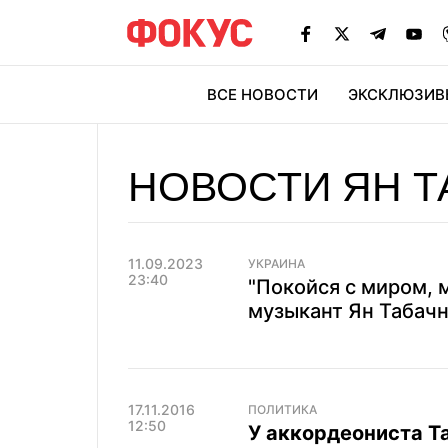
ВСЕ НОВОСТИ
ЭКСКЛЮЗИВ
ЭК
НОВОСТИ ЯН Т
11.09.2023
УКРАИНА
23:40
"Покойся с миром, 
музыкант Ян Табач
17.11.2016
ПОЛИТИКА
12:50
У аккордеониста Т