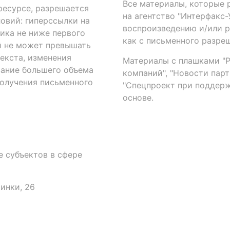
Все материалы, которые 
есурсе, разрешается
на агентство "Интерфакс
овий: гиперссылки на
воспроизведению и/или 
ика не ниже первого
как с письменного разреш
й не может превышать
екста, изменения
Материалы с плашками "Р"
вание большего объема
компаний", "Новости парти
получения письменного
"Спецпроект при поддерж
основе.
 субъектов в сфере
аинки, 26