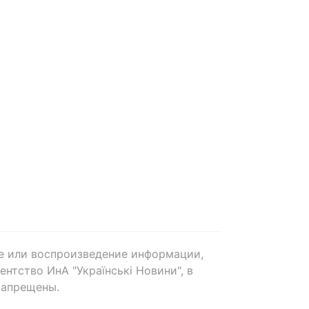
е или воспроизведение информации,
нтство ИнА "Українські Новини", в
запрещены.