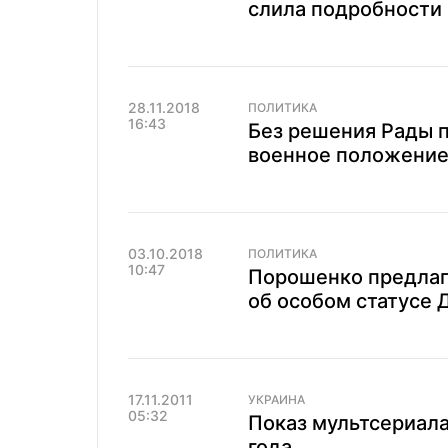
слила подробности
28.11.2018
ПОЛИТИКА
16:43
Без решения Рады 
военное положение
03.10.2018
ПОЛИТИКА
10:47
Порошенко предлаг
об особом статусе 
17.11.2011
УКРАИНА
05:32
Показ мультсериала
года