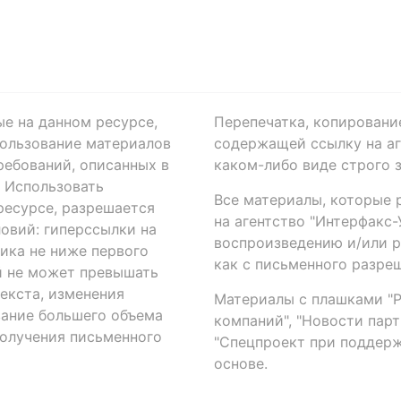
ые на данном ресурсе,
Перепечатка, копировани
ользование материалов
содержащей ссылку на аге
ребований, описанных в
каком-либо виде строго 
. Использовать
Все материалы, которые 
есурсе, разрешается
на агентство "Интерфакс
овий: гиперссылки на
воспроизведению и/или 
ика не ниже первого
как с письменного разреш
й не может превышать
екста, изменения
Материалы с плашками "Р"
вание большего объема
компаний", "Новости парти
получения письменного
"Спецпроект при поддерж
основе.