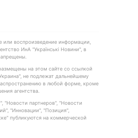
е или воспроизведение информации,
нтство ИнА "Українські Новини", в
запрещены.
размещены на этом сайте со ссылкой
-Украина", не подлежат дальнейшему
распространению в любой форме, кроме
ения агентства.
, "Новости партнеров", "Новости
й", "Инновации", "Позиция",
ке" публикуются на коммерческой