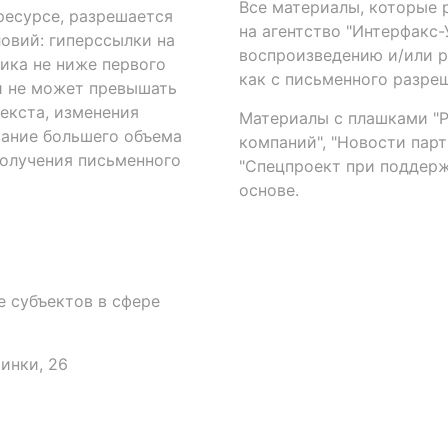
Все материалы, которые 
есурсе, разрешается
на агентство "Интерфакс
овий: гиперссылки на
воспроизведению и/или 
ика не ниже первого
как с письменного разреш
й не может превышать
екста, изменения
Материалы с плашками "Р"
вание большего объема
компаний", "Новости парти
получения письменного
"Спецпроект при поддерж
основе.
 субъектов в сфере
аинки, 26