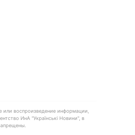
е или воспроизведение информации,
нтство ИнА "Українські Новини", в
запрещены.