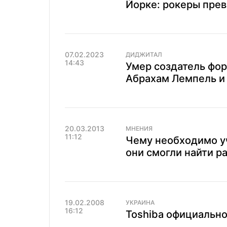
Йорке: рокеры превр
07.02.2023
ДИДЖИТАЛ
14:43
Умер создатель форм
Абрахам Лемпель и 
20.03.2013
МНЕНИЯ
11:12
Чему необходимо у
они смогли найти р
19.02.2008
УКРАИНА
16:12
Toshiba официально