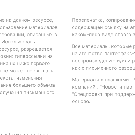
ые на данном ресурсе,
Перепечатка, копировани
ользование материалов
содержащей ссылку на аге
ребований, описанных в
каком-либо виде строго 
. Использовать
Все материалы, которые 
есурсе, разрешается
на агентство "Интерфакс
овий: гиперссылки на
воспроизведению и/или 
ика не ниже первого
как с письменного разреш
й не может превышать
екста, изменения
Материалы с плашками "Р"
вание большего объема
компаний", "Новости парти
получения письменного
"Спецпроект при поддерж
основе.
 субъектов в сфере