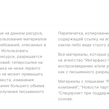
ые на данном ресурсе,
Перепечатка, копировани
ользование материалов
содержащей ссылку на аге
ребований, описанных в
каком-либо виде строго 
. Использовать
Все материалы, которые 
есурсе, разрешается
на агентство "Интерфакс
овий: гиперссылки на
воспроизведению и/или 
ика не ниже первого
как с письменного разреш
й не может превышать
екста, изменения
Материалы с плашками "Р"
вание большего объема
компаний", "Новости парти
получения письменного
"Спецпроект при поддерж
основе.