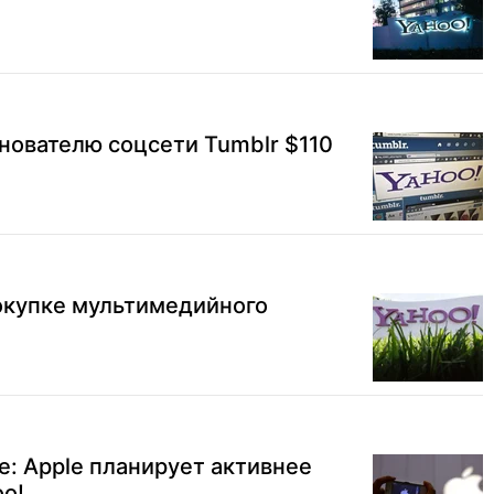
нователю соцсети Tumblr $110
окупке мультимедийного
e: Apple планирует активнее
oo!