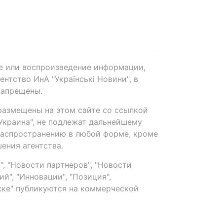
е или воспроизведение информации,
нтство ИнА "Українські Новини", в
запрещены.
размещены на этом сайте со ссылкой
-Украина", не подлежат дальнейшему
распространению в любой форме, кроме
ения агентства.
, "Новости партнеров", "Новости
й", "Инновации", "Позиция",
ке" публикуются на коммерческой