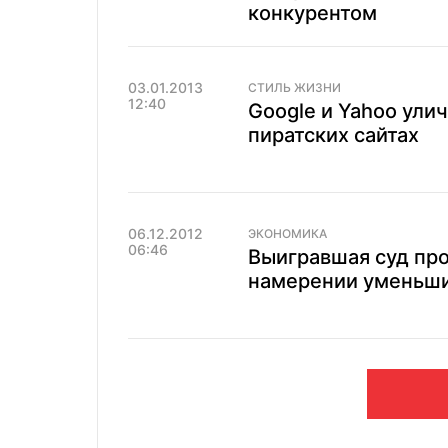
конкурентом
03.01.2013
СТИЛЬ ЖИЗНИ
12:40
Google и Yahoo ули
пиратских сайтах
06.12.2012
ЭКОНОМИКА
06:46
Выигравшая суд про
намерении уменьш