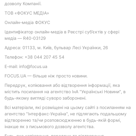
дозволу Компанії.
ТОВ «ФОКУС МЕДІА»
Онлайн-медіа ФОКУС
Ідентифікатор онлайн-медіа в Реєстрі суб’єктів у сфері
медіа — R40-03129
Адреса: 01133, м. Київ, бульвар Лесі Українки, 26
Телефон: +38 044 207 45 54
E-mail: info@focus.ua
FOCUS.UA — більше ніж просто новини.
Передрук, копіювання або відтворення інформації, яка
містить посилання на агентство ІнА "Українські Новини", в
будь-якому вигляді суворо заборонені.
Всі матеріали, які розміщені на цьому сайті з посиланням на
агентство "Інтерфакс-Україна", не підлягають подальшому
відтворенню та/чи розповсюдженню в будь-якій формі,
інакше як з письмового дозволу агентства.
Будь-яке копіювання, передрук та відтворення