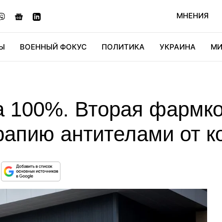
МНЕНИЯ
Ы
ВОЕННЫЙ ФОКУС
ПОЛИТИКА
УКРАИНА
МИ
ОНОМИКА
ДИДЖИТАЛ
АВТО
МИРФАН
КУЛЬТ
 100%. Вторая фармк
рапию антителами от к