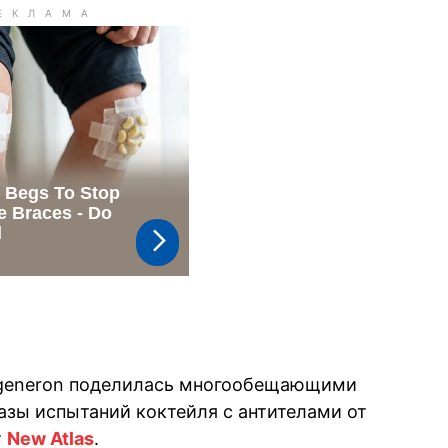
generon поделилась многообещающими
зы испытаний коктейля с антителами от
т
New Atlas
.