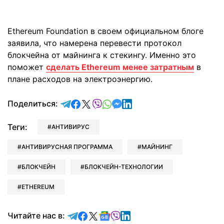
Ethereum Foundation в своем официальном блоге
заявила, что намерена перевести протокол
блокчейна от майнинга к стекингу. Именно это
поможет
сделать Ethereum менее затратным
в
плане расходов на электроэнергию.
отправить в Telegram
поделиться в Facebook
поделиться в X
отправить в Viber
отправить в Whatsapp
отправить в Messenger
отправить в LinkedIn
Поделиться:
Теги:
АНТИВИРУС
АНТИВИРУСНАЯ ПРОГРАММА
МАЙНИНГ
БЛОКЧЕЙН
БЛОКЧЕЙН-ТЕХНОЛОГИИ
ETHEREUM
Читайте в Telegram
Читайте в Facebook
Читайте в X
Читайте в Google news
Читайте в Viber
Читайте в LinkedIn
Читайте нас в: