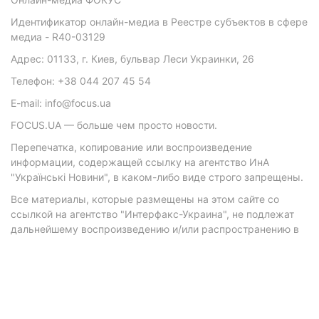
Идентификатор онлайн-медиа в Реестре субъектов в сфере
медиа - R40-03129
Адрес: 01133, г. Киев, бульвар Леси Украинки, 26
Телефон: +38 044 207 45 54
E-mail: info@focus.ua
FOCUS.UA — больше чем просто новости.
Перепечатка, копирование или воспроизведение
информации, содержащей ссылку на агентство ИнА
"Українські Новини", в каком-либо виде строго запрещены.
Все материалы, которые размещены на этом сайте со
ссылкой на агентство "Интерфакс-Украина", не подлежат
дальнейшему воспроизведению и/или распространению в
любой форме, кроме как с письменного разрешения
агентства.
Материалы с плашками "Р", "Новости партнеров", "Новости
компаний", "Новости партий", "Инновации", "Позиция",
"Спецпроект при поддержке" публикуются на