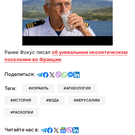
Ранее
Фокус
писал
об уникальном неолитическом
поселении во Франции
.
отправить в Telegram
поделиться в Facebook
поделиться в X
отправить в Viber
отправить в Whatsapp
отправить в Messenger
отправить в LinkedIn
Поделиться:
Теги:
ИЗРАИЛЬ
АРХЕОЛОГИЯ
ИСТОРИЯ
ВОДА
ИЕРУСАЛИМ
РАСКОПКИ
Читайте в Telegram
Читайте в Facebook
Читайте в X
Читайте в Google news
Читайте в Viber
Читайте в LinkedIn
Читайте нас в: