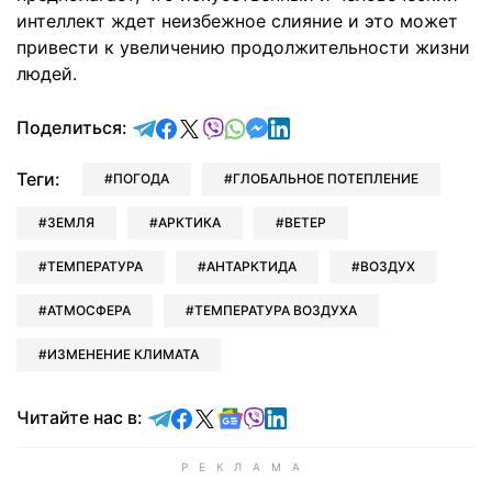
интеллект ждет неизбежное слияние и это может
привести к увеличению продолжительности жизни
людей.
отправить в Telegram
поделиться в Facebook
поделиться в X
отправить в Viber
отправить в Whatsapp
отправить в Messenger
отправить в LinkedIn
Поделиться:
Теги:
ПОГОДА
ГЛОБАЛЬНОЕ ПОТЕПЛЕНИЕ
ЗЕМЛЯ
АРКТИКА
ВЕТЕР
ТЕМПЕРАТУРА
АНТАРКТИДА
ВОЗДУХ
АТМОСФЕРА
ТЕМПЕРАТУРА ВОЗДУХА
ИЗМЕНЕНИЕ КЛИМАТА
Читайте в Telegram
Читайте в Facebook
Читайте в X
Читайте в Google news
Читайте в Viber
Читайте в LinkedIn
Читайте нас в: