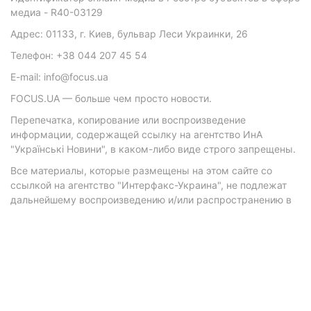
медиа - R40-03129
Адрес: 01133, г. Киев, бульвар Леси Украинки, 26
Телефон: +38 044 207 45 54
E-mail: info@focus.ua
FOCUS.UA — больше чем просто новости.
Перепечатка, копирование или воспроизведение
информации, содержащей ссылку на агентство ИнА
"Українські Новини", в каком-либо виде строго запрещены.
Все материалы, которые размещены на этом сайте со
ссылкой на агентство "Интерфакс-Украина", не подлежат
дальнейшему воспроизведению и/или распространению в
любой форме, кроме как с письменного разрешения
агентства.
Материалы с плашками "Р", "Новости партнеров", "Новости
компаний", "Новости партий", "Инновации", "Позиция",
"Спецпроект при поддержке" публикуются на
коммерческой основе.