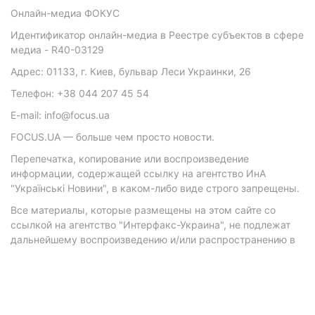
Онлайн-медиа ФОКУС
Идентификатор онлайн-медиа в Реестре субъектов в сфере
медиа - R40-03129
Адрес: 01133, г. Киев, бульвар Леси Украинки, 26
Телефон: +38 044 207 45 54
E-mail: info@focus.ua
FOCUS.UA — больше чем просто новости.
Перепечатка, копирование или воспроизведение
информации, содержащей ссылку на агентство ИнА
"Українські Новини", в каком-либо виде строго запрещены.
Все материалы, которые размещены на этом сайте со
ссылкой на агентство "Интерфакс-Украина", не подлежат
дальнейшему воспроизведению и/или распространению в
любой форме, кроме как с письменного разрешения
агентства.
Материалы с плашками "Р", "Новости партнеров", "Новости
компаний", "Новости партий", "Инновации", "Позиция",