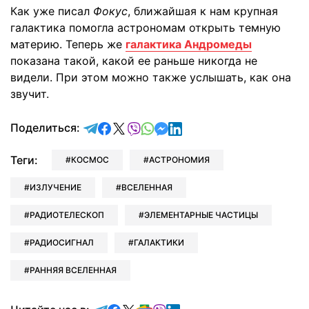
Как уже писал
Фокус
, ближайшая к нам крупная
галактика помогла астрономам открыть темную
материю. Теперь же
галактика Андромеды
показана такой, какой ее раньше никогда не
видели. При этом можно также услышать, как она
звучит.
отправить в Telegram
поделиться в Facebook
поделиться в X
отправить в Viber
отправить в Whatsapp
отправить в Messenger
отправить в LinkedIn
Поделиться:
Теги:
КОСМОС
АСТРОНОМИЯ
ИЗЛУЧЕНИЕ
ВСЕЛЕННАЯ
РАДИОТЕЛЕСКОП
ЭЛЕМЕНТАРНЫЕ ЧАСТИЦЫ
РАДИОСИГНАЛ
ГАЛАКТИКИ
РАННЯЯ ВСЕЛЕННАЯ
Читайте в Telegram
Читайте в Facebook
Читайте в X
Читайте в Google news
Читайте в Viber
Читайте в LinkedIn