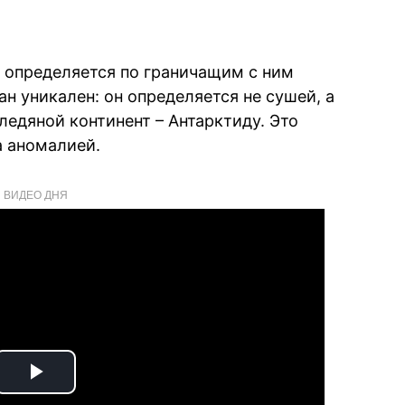
 определяется по граничащим с ним
н уникален: он определяется не сушей, а
дяной континент – Антарктиду. Это
а аномалией.
ВИДЕО ДНЯ
Play