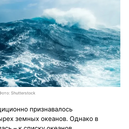
ото: Shutterstock
диционно признавалось
ырех земных океанов. Однако в
ась – к списку океанов