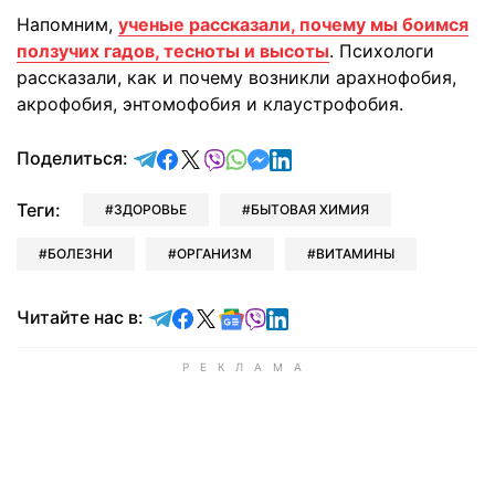
Напомним,
ученые рассказали, почему мы боимся
ползучих гадов, тесноты и высоты
. Психологи
рассказали, как и почему возникли арахнофобия,
акрофобия, энтомофобия и клаустрофобия.
отправить в Telegram
поделиться в Facebook
поделиться в X
отправить в Viber
отправить в Whatsapp
отправить в Messenger
отправить в LinkedIn
Поделиться:
Теги:
ЗДОРОВЬЕ
БЫТОВАЯ ХИМИЯ
БОЛЕЗНИ
ОРГАНИЗМ
ВИТАМИНЫ
Читайте в Telegram
Читайте в Facebook
Читайте в X
Читайте в Google news
Читайте в Viber
Читайте в LinkedIn
Читайте нас в: