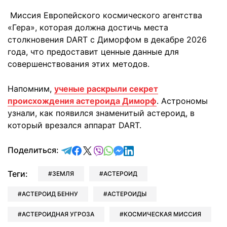
Миссия Европейского космического агентства
«Гера», которая должна достичь места
столкновения DART с Диморфом в декабре 2026
года, что предоставит ценные данные для
совершенствования этих методов.
Напомним,
ученые раскрыли секрет
происхождения астероида Диморф
. Астрономы
узнали, как появился знаменитый астероид, в
который врезался аппарат DART.
отправить в Telegram
поделиться в Facebook
поделиться в X
отправить в Viber
отправить в Whatsapp
отправить в Messenger
отправить в LinkedIn
Поделиться:
Теги:
ЗЕМЛЯ
АСТЕРОИД
АСТЕРОИД БЕННУ
АСТЕРОИДЫ
АСТЕРОИДНАЯ УГРОЗА
КОСМИЧЕСКАЯ МИССИЯ