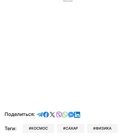
РЕКЛАМА
отправить в Telegram
поделиться в Facebook
поделиться в X
отправить в Viber
отправить в Whatsapp
отправить в Messenger
отправить в LinkedIn
Поделиться:
Теги:
КОСМОС
САХАР
ФИЗИКА