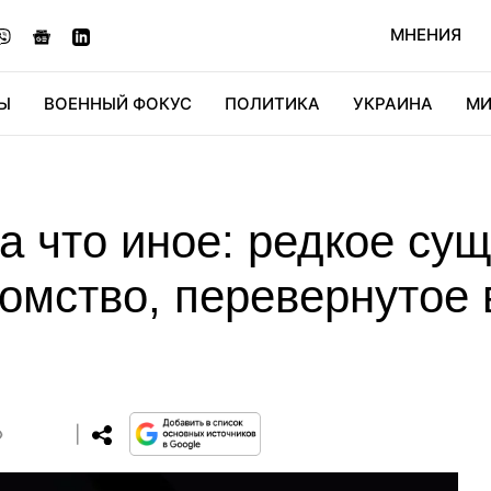
МНЕНИЯ
Ы
ВОЕННЫЙ ФОКУС
ПОЛИТИКА
УКРАИНА
МИ
ОНОМИКА
ДИДЖИТАЛ
АВТО
МИРФАН
КУЛЬТ
а что иное: редкое су
омство, перевернутое 
0