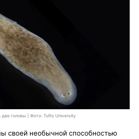
две головы | Фото: Tufts University
ны своей необычной способностью