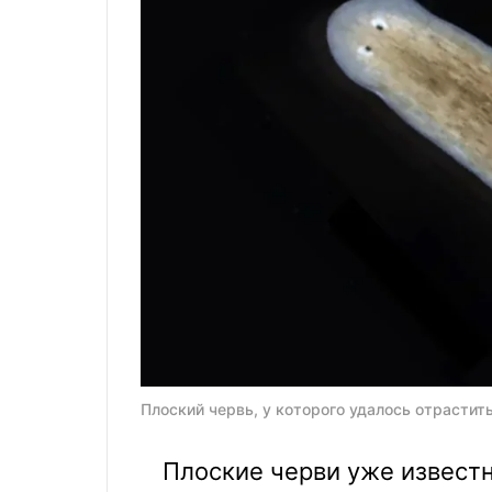
Плоский червь, у которого удалось отрастить 
Плоские черви уже извест