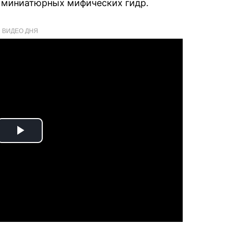
а миниатюрных мифических гидр.
ВИДЕО ДНЯ
Play
Video