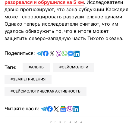
разорвался и обрушился на 5 км
. Исследователи
давно прогнозируют, что зона субдукции Каскадия
может спровоцировать разрушительное цунами.
Однако теперь исследователи считают, что им
удалось обнаружить то, что в итоге может
защитить северо-западную часть Тихого океана.
отправить в Telegram
поделиться в Facebook
поделиться в X
отправить в Viber
отправить в Whatsapp
отправить в Messenger
отправить в LinkedIn
Поделиться:
Теги:
АЛЬПЫ
СЕЙСМОЛОГИ
ЗЕМЛЕТРЯСЕНИЯ
СЕЙСМОЛОГИЧЕСКАЯ АКТИВНОСТЬ
Читайте в Telegram
Читайте в Facebook
Читайте в X
Читайте в Google news
Читайте в Viber
Читайте в LinkedIn
Читайте нас в: