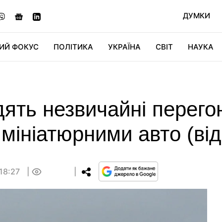
ДУМКИ
ИЙ ФОКУС
ПОЛІТИКА
УКРАЇНА
СВІТ
НАУКА
ДІДЖИТАЛ
АВТО
СВІТФАН
КУ
дять незвичайні перего
 мініатюрними авто (від
 18:27
0