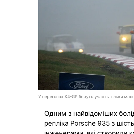
У перегонах K4-GP беруть участь тільки мален
Одним з найвідоміших болід
репліка Porsche 935 з шіст
інженерами, які створили 