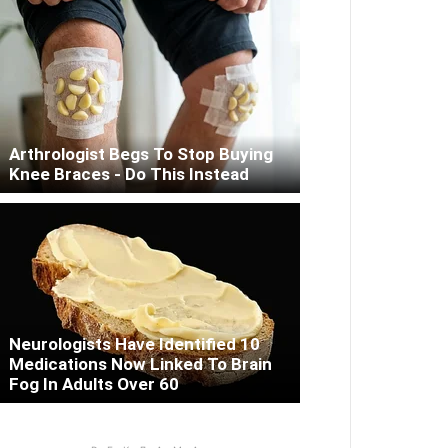
Arthrologist Begs To Stop Buying
Knee Braces - Do This Instead
Neurologists Have Identified 10
Medications Now Linked To Brain
Fog In Adults Over 60