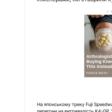
На японському треку Fuji Speedwa
перегони на витривалість K4-GP. 