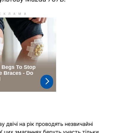
y двічі на рік проводять незвичайні
У цих змаганнях беруть участь тільки