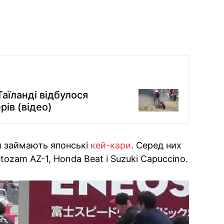
Таїланді відбулося
ів (відео)
и займають японські
кей-кари
. Серед них
tozam AZ-1, Honda Beat і Suzuki Capuccino.