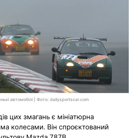
ькі автомобілі | Фото: dailysportscar.com
ів цих змагань є мініатюрна
ьма колесами. Він спроєктований
культову Mazda 787B.