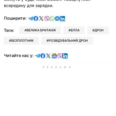
всередину для зарядки.
відправити у Telegram
поділитись у Facebook
поділитись у X
відправити у Viber
відправити у Whatsapp
відправити у Messenger
відправити у LinkedIn
Поширити:
Теги:
ВЕЛИКА БРИТАНІЯ
БПЛА
ДРОН
БЕЗПІЛОТНИК
РОЗВІДУВАЛЬНИЙ ДРОН
Читайте у Telegram
Читайте у Facebook
Читайте у X
Читайте у Google news
Читайте у Viber
Читайте у LinkedIn
Читайте нас у: