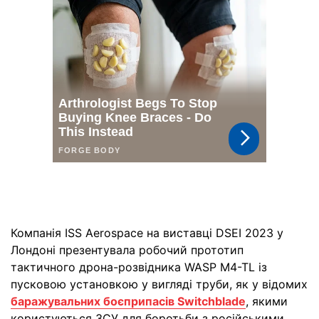
Компанія ISS Aerospace на виставці DSEI 2023 у
Лондоні презентувала робочий прототип
тактичного дрона-розвідника WASP M4-TL із
пусковою установкою у вигляді труби, як у відомих
баражувальних боєприпасів Switchblade
, якими
користуються ЗСУ для боротьби з російськими