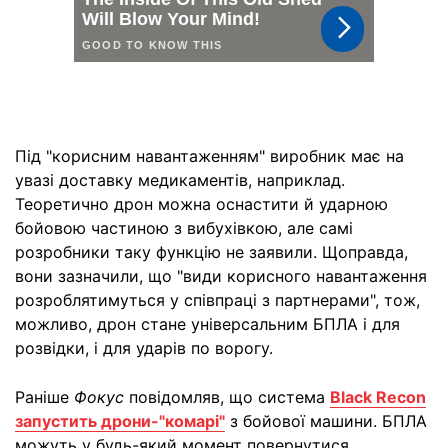
Під "корисним навантаженням" виробник має на
увазі доставку медикаментів, наприклад.
Теоретично дрон можна оснастити й ударною
бойовою частиною з вибухівкою, але самі
розробники таку функцію не заявили. Щоправда,
вони зазначили, що "види корисного навантаження
розроблятимуться у співпраці з партнерами", тож,
можливо, дрон стане універсальним БПЛА і для
розвідки, і для ударів по ворогу.
Раніше
Фокус
повідомляв, що система
Black Recon
запустить дрони-"комарі"
з бойової машини. БПЛА
можуть у будь-який момент повернутися