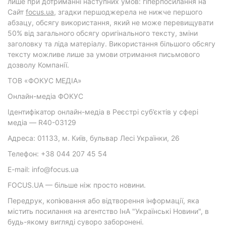
лише при дотриманні наступних умов: гіперпосилання на
Cайт
focus.ua
, згадки першоджерела не нижче першого
абзацу, обсягу використання, який не може перевищувати
50% від загального обсягу оригінального тексту, зміни
заголовку та ліда матеріалу. Використання більшого обсягу
тексту можливе лише за умови отримання письмового
дозволу Компанії.
ТОВ «ФОКУС МЕДІА»
Онлайн-медіа ФОКУС
Ідентифікатор онлайн-медіа в Реєстрі суб’єктів у сфері
медіа — R40-03129
Адреса: 01133, м. Київ, бульвар Лесі Українки, 26
Телефон: +38 044 207 45 54
E-mail: info@focus.ua
FOCUS.UA — більше ніж просто новини.
Передрук, копіювання або відтворення інформації, яка
містить посилання на агентство ІнА "Українські Новини", в
будь-якому вигляді суворо заборонені.