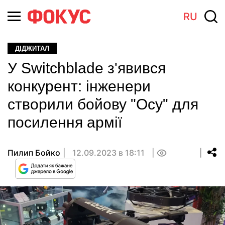
RU
ДІДЖИТАЛ
У Switchblade з'явився
конкурент: інженери
створили бойову "Осу" для
посилення армії
Пилип Бойко
12.09.2023 в 18:11
0