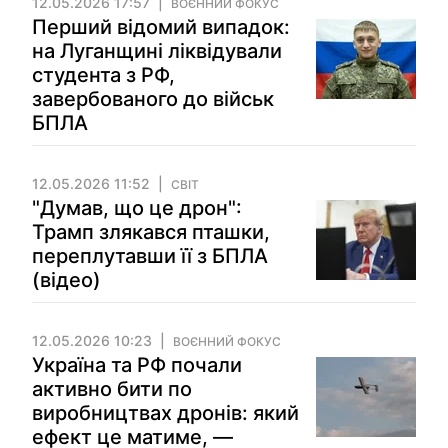
12.05.2026 17:57
ВОЄННИЙ ФОКУС
Перший відомий випадок:
на Луганщині ліквідували
студента з РФ,
завербованого до військ
БПЛА
12.05.2026 11:52
СВІТ
"Думав, що це дрон":
Трамп злякався пташки,
переплутавши її з БПЛА
(відео)
12.05.2026 10:23
ВОЄННИЙ ФОКУС
Україна та РФ почали
активно бити по
виробництвах дронів: який
ефект це матиме, —