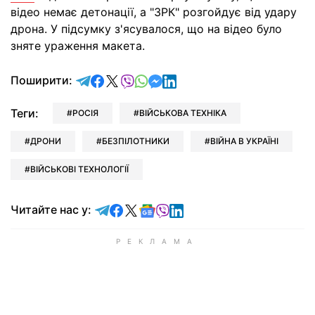
відео немає детонації, а "ЗРК" розгойдує від удару
дрона. У підсумку з'ясувалося, що на відео було
зняте ураження макета.
відправити у Telegram
поділитись у Facebook
поділитись у X
відправити у Viber
відправити у Whatsapp
відправити у Messenger
відправити у LinkedIn
Поширити:
Теги:
РОСІЯ
ВІЙСЬКОВА ТЕХНІКА
ДРОНИ
БЕЗПІЛОТНИКИ
ВІЙНА В УКРАЇНІ
ВІЙСЬКОВІ ТЕХНОЛОГІЇ
Читайте у Telegram
Читайте у Facebook
Читайте у X
Читайте у Google news
Читайте у Viber
Читайте у LinkedIn
Читайте нас у: