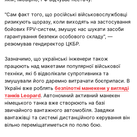
"Сам факт того, що російські військовослужбовці
ризикують щоразу, коли виходять на застосування
бойових FPV-систем, змушує нас шукати засоби
гарантування безпеки особового складу", —
резюмував гендиректор ЦКБР.
Зазначимо, що українські інженери також
працюють над макетами популярної військової
техніки, які б відволікали супротивника та
змушували його даремно витрачати боєприпаси. В
Україні вже роблять
безпілотні манекени у вигляді
танків Leopard
. Автономний активний манекен
німецького танка вже створюють на базі
звичайного вантажного автомобіля. Завдяки
вантажівці та системі дистанційного керування він
вільно переміщатиметься по полю бою.