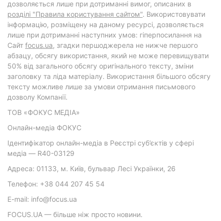
дозволяється лише при дотриманні вимог, описаних в
розділі "Правила користування сайтом"
. Використовувати
інформацію, розміщену на даному ресурсі, дозволяється
лише при дотриманні наступних умов: гіперпосилання на
Cайт
focus.ua
, згадки першоджерела не нижче першого
абзацу, обсягу використання, який не може перевищувати
50% від загального обсягу оригінального тексту, зміни
заголовку та ліда матеріалу. Використання більшого обсягу
тексту можливе лише за умови отримання письмового
дозволу Компанії.
ТОВ «ФОКУС МЕДІА»
Онлайн-медіа ФОКУС
Ідентифікатор онлайн-медіа в Реєстрі суб’єктів у сфері
медіа — R40-03129
Адреса: 01133, м. Київ, бульвар Лесі Українки, 26
Телефон: +38 044 207 45 54
E-mail: info@focus.ua
FOCUS.UA — більше ніж просто новини.