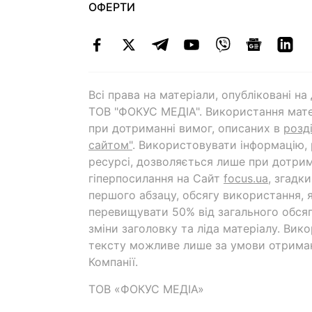
ОФЕРТИ
Всі права на матеріали, опубліковані н
ТОВ "ФОКУС МЕДІА". Використання мате
при дотриманні вимог, описаних в
розд
сайтом"
. Використовувати інформацію,
ресурсі, дозволяється лише при дотрим
гіперпосилання на Cайт
focus.ua
, згадк
першого абзацу, обсягу використання, 
перевищувати 50% від загального обсяг
зміни заголовку та ліда матеріалу. Вик
тексту можливе лише за умови отрима
Компанії.
ТОВ «ФОКУС МЕДІА»