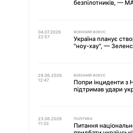
безпілотників, — М
04.07.2026
ВОЄННИЙ ФОКУС
22:57
Україна планує ство
"ноу-хау", — Зелен
29.06.2026
ВОЄННИЙ ФОКУС
12:47
Попри інциденти з Н
підтримав удари укр
23.06.2026
ПОЛІТИКА
11:33
Питання національн
придбати українські