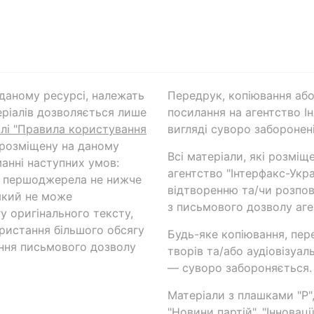
а даному ресурсі, належать
Передрук, копіювання або
ріалів дозволяється лише
посилання на агентство Ін
ілі "Правила користування
вигляді суворо заборонені
 розміщену на даному
Всі матеріали, які розміщ
анні наступних умов:
агентство "Інтерфакс-Укр
и першоджерела не нижче
відтворенню та/чи розпов
який не може
з письмового дозволу аге
у оригінального тексту,
ористання більшого обсягу
Будь-яке копіювання, пер
ння письмового дозволу
творів та/або аудіовізуал
— суворо забороняється.
Матеріали з плашками "Р",
"Новини партій", "Інноваці