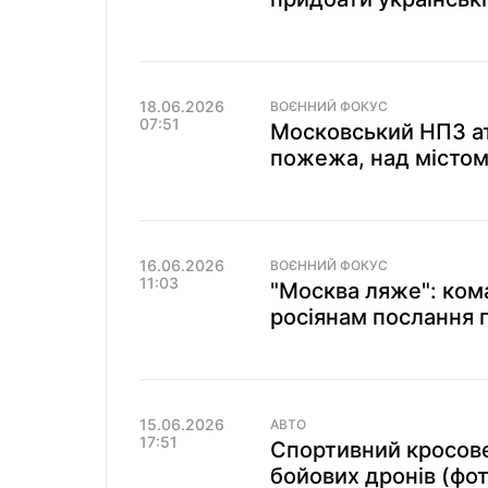
18.06.2026
ВОЄННИЙ ФОКУС
07:51
Московський НПЗ ат
пожежа, над містом
16.06.2026
ВОЄННИЙ ФОКУС
11:03
"Москва ляже": ко
росіянам послання 
15.06.2026
АВТО
17:51
Спортивний кросове
бойових дронів (фот