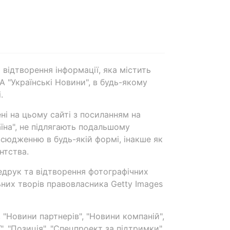
 відтворення інформації, яка містить
А "Українські Новини", в будь-якому
.
ені на цьому сайті з посиланням на
аїна", не підлягають подальшому
сюдженню в будь-якій формі, інакше як
нтства.
едрук та відтворення фотографічних
ьних творів правовласника Getty Images
 "Новини партнерів", "Новини компаній",
ї", "Позиція", "Спецпроект за підтримки"