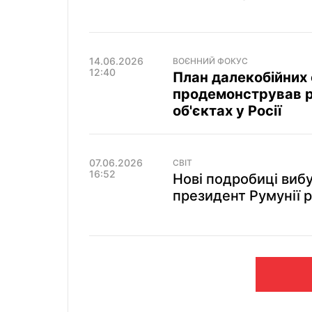
14.06.2026
ВОЄННИЙ ФОКУС
12:40
План далекобійних 
продемонстрував р
об'єктах у Росії
07.06.2026
СВІТ
16:52
Нові подробиці вибу
президент Румунії р