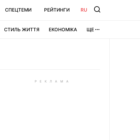
СПЕЦТЕМИ
РЕЙТИНГИ
RU
СТИЛЬ ЖИТТЯ
ЕКОНОМІКА
ЩЕ
ЛЬТУРА
ВІДЕОІГРИ
СПОРТ