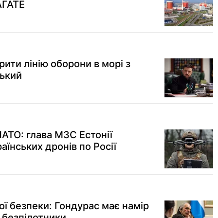
АГАТЕ
рити лінію оборони в морі з
ський
АТО: глава МЗС Естонії
аїнських дронів по Росії
ої безпеки: Гондурас має намір
 безпілотники