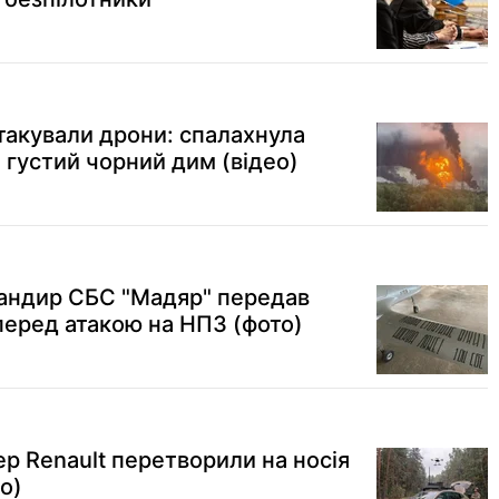
акували дрони: спалахнула
 густий чорний дим (відео)
мандир СБС "Мадяр" передав
перед атакою на НПЗ (фото)
р Renault перетворили на носія
о)