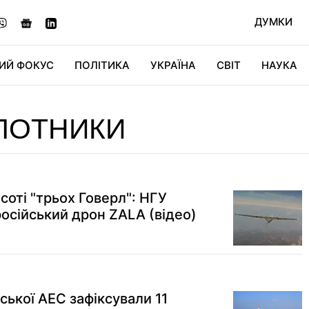
ДУМКИ
ИЙ ФОКУС
ПОЛІТИКА
УКРАЇНА
СВІТ
НАУКА
ДІДЖИТАЛ
АВТО
СВІТФАН
КУ
ЛОТНИКИ
оті "трьох Говерл": НГУ
російський дрон ZALA (відео)
ської АЕС зафіксували 11