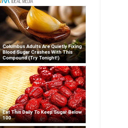
Columbus Adults Are Quietly Fixing
Blood Sugar Crashes With This
Compound (Try Tonight!)
Eat This Daily To Keep Sugar Below
100