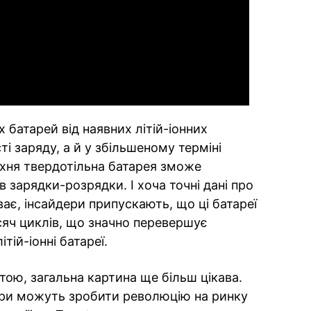
Video
 батарей від наявних літій-іонних
ті заряду, а й у збільшеному терміні
їхня твердотільна батарея зможе
в зарядки-розрядки. І хоча точні дані про
ває, інсайдери припускають, що ці батареї
яч циклів, що значно перевершує
тій-іонні батареї.
ою, загальна картина ще більш цікава.
ори можуть зробити революцію на ринку