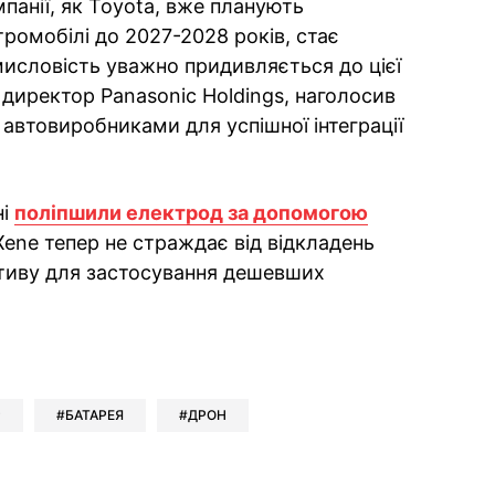
мпанії, як Toyota, вже планують
тромобілі до 2027-2028 років, стає
исловість уважно придивляється до цієї
й директор Panasonic Holdings, наголосив
з автовиробниками для успішної інтеграції
ні
поліпшили електрод за допомогою
ene тепер не страждає від відкладень
ктиву для застосування дешевших
ok
ber
 Whatsapp
и у Messenger
ти у LinkedIn
Р
БАТАРЕЯ
ДРОН