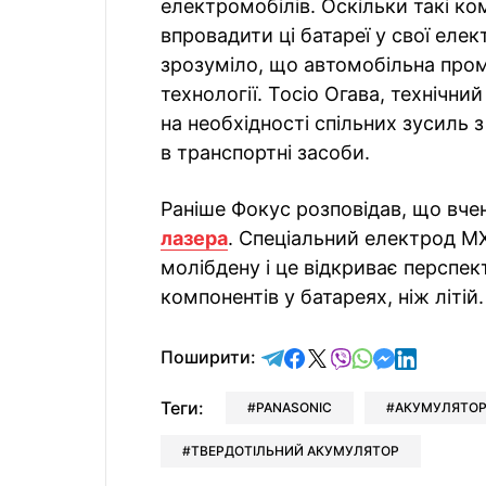
електромобілів. Оскільки такі ко
впровадити ці батареї у свої елек
зрозуміло, що автомобільна пром
технології. Тосіо Огава, технічни
на необхідності спільних зусиль 
в транспортні засоби.
Раніше Фокус розповідав, що вче
лазера
. Спеціальний електрод MX
молібдену і це відкриває перспе
компонентів у батареях, ніж літій.
відправити у Telegram
поділитись у Facebo
поділитись у X
відправити у Vi
відправити у
відправит
відправи
Поширити:
Теги:
PANASONIC
АКУМУЛЯТО
ТВЕРДОТІЛЬНИЙ АКУМУЛЯТОР