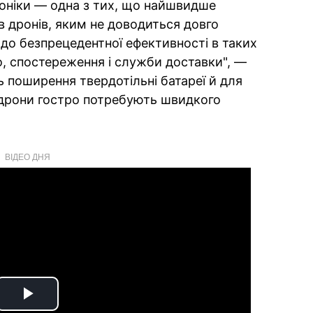
роніки — одна з тих, що найшвидше
ів дронів, яким не доводиться довго
до безпрецедентної ефективності в таких
о, спостереження і служби доставки", —
ь поширення твердотільні батареї й для
і дрони гостро потребують швидкого
ВІДЕО ДНЯ
Play