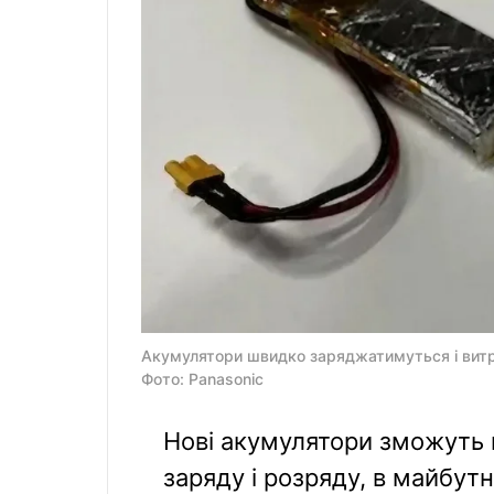
Акумулятори швидко заряджатимуться і витр
Фото: Panasonic
Нові акумулятори зможуть 
заряду і розряду, в майбут