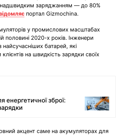
із надшвидким заряджанням — до 80%
відомляє
портал Gizmochina.
умуляторів у промислових масштабах
ій половині 2020-х років. Інженери
 найсучасніших батарей, які
клієнтів на швидкість зарядки своїх
я енергетичної зброї:
зарядки
овний акцент саме на акумуляторах для