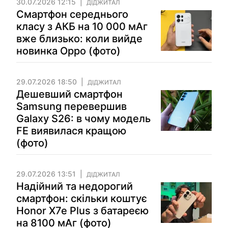
30.07.2026 12:15
ДІДЖИТАЛ
Смартфон середнього
класу з АКБ на 10 000 мАг
вже близько: коли вийде
новинка Oppo (фото)
29.07.2026 18:50
ДІДЖИТАЛ
Дешевший смартфон
Samsung перевершив
Galaxy S26: в чому модель
FE виявилася кращою
(фото)
29.07.2026 13:51
ДІДЖИТАЛ
Надійний та недорогий
смартфон: скільки коштує
Honor X7e Plus з батареєю
на 8100 мАг (фото)