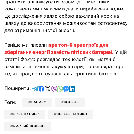
прагнуть оптимізувати взаємодію між цими
компонентами і максимізувати вироблення водню.
Це дослідження являє собою важливий крок на
шляху до використання можливостей фотосинтезу
для отримання чистої енергії.
Раніше ми писали
про топ-6 пристроїв для
зберігання енергії замість літієвих батарей.
У цій
статті
Фокус
розглядає технології, які могли б
замінити літій-іонні акумулятори, і розповідає про
те, як працюють сучасні альтернативні батареї.
відправити у Telegram
поділитись у Facebook
поділитись у X
відправити у Viber
відправити у Whatsapp
відправити у Messenger
відправити у LinkedIn
Поширити:
Теги:
ПАЛИВО
ВОДЕНЬ
НОВЕ ПАЛИВО
ЗЕЛЕНЕ ПАЛИВО
ЧИСТИЙ ВОДЕНЬ