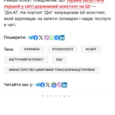
Раніше
Фокус
повідомляв, що
Україна запустила
перший у світі державний асистент на ШІ
—
"Дія.АІ". На порталі "Дія" запрацював ШІ-асистент,
який відповідає на запити громадян і надає послуги
в чаті.
відправити у Telegram
поділитись у Facebook
поділитись у X
відправити у Viber
відправити у Whatsapp
відправити у Messenger
відправити у LinkedIn
Поширити:
Теги:
УКРАЇНА
ТЕХНОЛОГІЇ
САЙТ
ШТУЧНИЙ ІНТЕЛЕКТ
ШІ
МІНІСТЕРСТВО ЦИФРОВИЙ ТРАНСФОРМАЦІЇ УКРАЇНИ
Читайте у Telegram
Читайте у Facebook
Читайте у X
Читайте у Google news
Читайте у Viber
Читайте у LinkedIn
Читайте нас у: