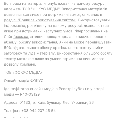
Всі права на матеріали, опубліковані на даному ресурсі,
належать ТОВ "ФОКУС МЕДІА". Використання матеріалів
дозволяється лише при дотриманні вимог, описаних в
розділі "Правила користування сайтом"
. Використовувати
інформацію, розміщену на даному ресурсі, дозволяється
лише при дотриманні наступних умов: гіперпосилання на
Cайт
focus.ua
, згадки першоджерела не нижче першого
абзацу, обсягу використання, який не може перевищувати
50% від загального обсягу оригінального тексту, зміни
заголовку та ліда матеріалу. Використання більшого обсягу
тексту можливе лише за умови отримання письмового
дозволу Компанії.
ТОВ «ФОКУС МЕДІА»
Онлайн-медіа ФОКУС
Ідентифікатор онлайн-медіа в Реєстрі суб’єктів у сфері
медіа — R40-03129
Адреса: 01133, м. Київ, бульвар Лесі Українки, 26
Телефон: +38 044 207 45 54