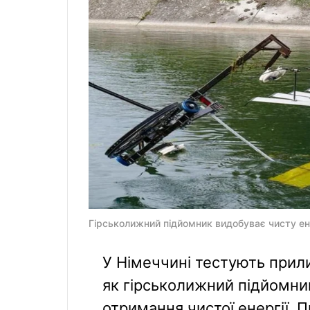
Гірськолижний підйомник видобуває чисту ене
У Німеччині тестують прил
як гірськолижний підйомник
отримання чистої енергії. 