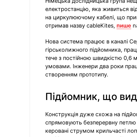
Німецька дослідницька група не
електростанцію, яка живиться від
на циркулюючому кабелі, що прив
отримав назву cableKites,
пише
na
Нова система працює в каналі Сер
гірськолижного підйомника, прац
тече з постійною швидкістю 0,6 
умовами. Інженери два роки пра
створенням прототипу.
Підйомник, що вид
Конструкція дуже схожа на підйом
спрямовують безперервну петлю т
керовані струмом крильчасті лопат