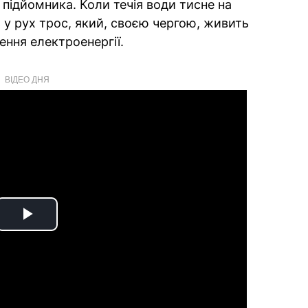
підйомника. Коли течія води тисне на
ть у рух трос, який, своєю чергою, живить
ення електроенергії.
ВІДЕО ДНЯ
Play
Video