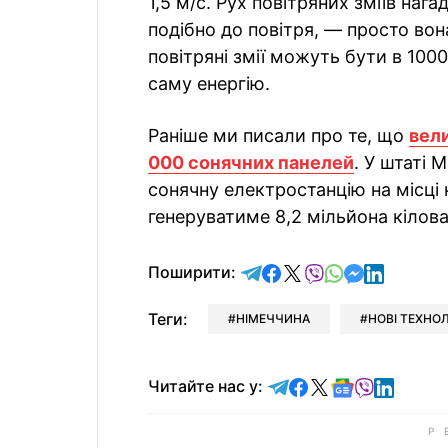
1,5 м/с. Рух повітряних зміїв наг
подібно до повітря, — просто вон
повітряні змії можуть бути в 100
саму енергію.
Раніше ми писали про те, що
вел
000 сонячних панелей
. У штаті
сонячну електростанцію на місці
генеруватиме 8,2 мільйона кілова
відправити у Telegram
поділитись у Facebo
поділитись у X
відправити у Vi
відправити у
відправит
відправи
Поширити:
Теги:
НІМЕЧЧИНА
НОВІ ТЕХНОЛ
Читайте у Telegram
Читайте у Faceb
Читайте у X
Читайте у 
Читайте у
Читайт
Читайте нас у: