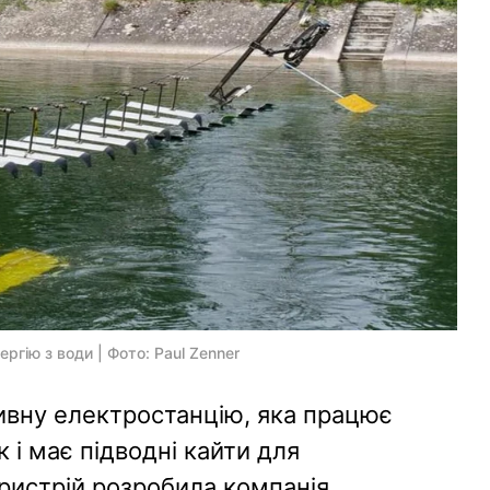
ргію з води | Фото: Paul Zenner
ивну електростанцію, яка працює
 і має підводні кайти для
Пристрій розробила компанія