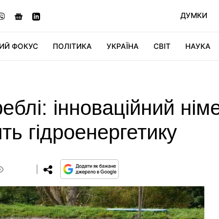
ДУМКИ
ИЙ ФОКУС
ПОЛІТИКА
УКРАЇНА
СВІТ
НАУКА
ДІДЖИТАЛ
АВТО
СВІТФАН
КУ
еблі: інноваційний нім
ить гідроенергетику
0