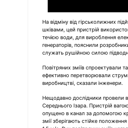
На відміну від гірськолижних під
шківами, цей пристрій використо
течією води, для вироблення еле
генераторів, пояснили розробники.
служать рушійною силою підводно
Повітряних зміїв спроектували та
ефективно перетворювали струм н
виробництві, сказали інженери.
Нещодавно дослідники провели в
Середнього Ізара. Пристрій вагою
опущено в канал за допомогою кр
змії зберігають стійке положення 