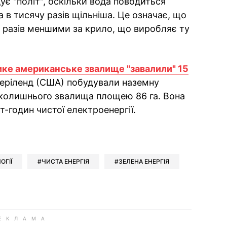
адує "політ", оскільки вода поводиться
а в тисячу разів щільніша. Це означає, що
0 разів меншими за крило, що виробляє ту
ике американське звалище "завалили" 15
 Меріленд (США) побудували наземну
 колишнього звалища площею 86 га. Вона
т-годин чистої електроенергії.
ok
ber
 Whatsapp
и у Messenger
ти у LinkedIn
ОГІЇ
ЧИСТА ЕНЕРГІЯ
ЗЕЛЕНА ЕНЕРГІЯ
ook
Google news
 Viber
е у LinkedIn