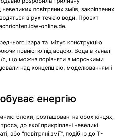
щодавно розробила приливну
 невеликих повітряних зміїв, закріплених
одяться в рух течією води. Проект
chrichten.idw-online.de.
еднього Ізара та імітує конструкцію
юючи повністю під водою. Вода в каналі
м/с, що можна порівняти з морськими
цювали над концепцією, моделюванням і
обуває енергію
ник: блоки, розташовані на обох кінцях,
роса, до якої прикріплені невеликі
і, або "повітряні змії", подібно до Т-