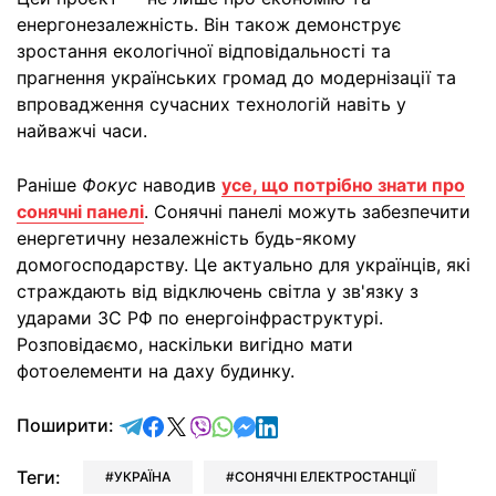
енергонезалежність. Він також демонструє
зростання екологічної відповідальності та
прагнення українських громад до модернізації та
впровадження сучасних технологій навіть у
найважчі часи.
Раніше
Фокус
наводив
усе, що потрібно знати про
сонячні панелі
. Сонячні панелі можуть забезпечити
енергетичну незалежність будь-якому
домогосподарству. Це актуально для українців, які
страждають від відключень світла у зв'язку з
ударами ЗС РФ по енергоінфраструктурі.
Розповідаємо, наскільки вигідно мати
фотоелементи на даху будинку.
відправити у Telegram
поділитись у Facebook
поділитись у X
відправити у Viber
відправити у Whatsapp
відправити у Messenger
відправити у LinkedIn
Поширити:
Теги:
УКРАЇНА
СОНЯЧНІ ЕЛЕКТРОСТАНЦІЇ