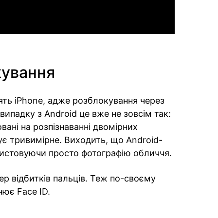
кування
ять iPhone, адже розблокування через
 випадку з Android це вже не зовсім так:
вані на розпізнаванні двомірних
ує тривимірне. Виходить, що Android-
истовуючи просто фотографію обличчя.
ер відбитків пальців. Теж по-своєму
нює Face ID.