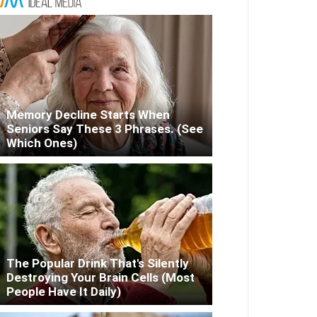
Memory Decline Starts When
Seniors Say These 3 Phrases. (See
Which Ones)
The Popular Drink That's Silently
Destroying Your Brain Cells (Most
People Have It Daily)