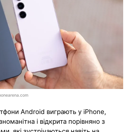
honearena.com
тфони Android виграють у iPhone,
зноманітна і відкрита порівняно з
еми, які зустрічаються навіть на