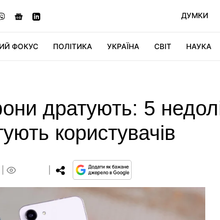
ДУМКИ
ИЙ ФОКУС
ПОЛІТИКА
УКРАЇНА
СВІТ
НАУКА
ДІДЖИТАЛ
АВТО
СВІТФАН
КУ
ни дратують: 5 недолік
ують користувачів
0