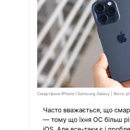
Смартфони iPhone і Samsung Galaxy | Фото: p
Часто вважається, що смар
— тому що їхня ОС більш рі
iOS. Але все-таки є і пробл