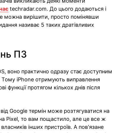
вачів викликають деякі моменти
чає
techradar.com. До цього додаються і
 не можна вирішити, просто помінявши
идання називає 5 таких дратівливих
ень ПЗ
OS, воно практично одразу стає доступним
в. Тому iPhone отримують виправлення
ві функції протягом кількох днів після
 від Google термін може розтягуватися на
а Pixel, то вам пощастило, але це все ж
власників інших пристроїв. А пов'язане