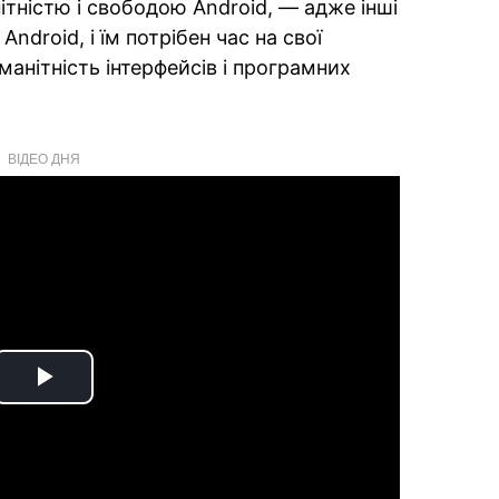
нітністю і свободою Android, — адже інші
ndroid, і їм потрібен час на свої
анітність інтерфейсів і програмних
ВІДЕО ДНЯ
Play
Video