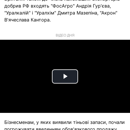
добрив РФ входять "ФосАгро" Андрія Гур'єва,
"Уралкалій" і "Уралхім" Дмитра Мазепіна, "Акрон"
В'ячеслава Кантора.
ВІДЕО ДНЯ
Play
Video
Бізнесменам, у яких виявили тіньові запаси, почали
погрожувати введенням обов'язкового продажу