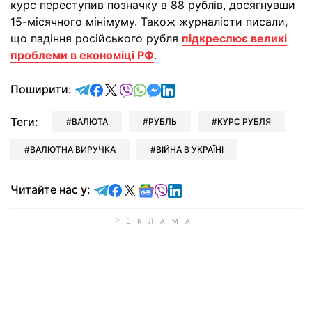
курс переступив позначку в 88 рублів, досягнувши
15-місячного мінімуму. Також журналісти писали,
що падіння російського рубля
підкреслює великі
проблеми в економіці РФ
.
відправити у Telegram
поділитись у Facebook
поділитись у X
відправити у Viber
відправити у Whatsapp
відправити у Messenger
відправити у LinkedIn
Поширити:
Теги:
ВАЛЮТА
РУБЛЬ
КУРС РУБЛЯ
ВАЛЮТНА ВИРУЧКА
ВІЙНА В УКРАЇНІ
Читайте у Telegram
Читайте у Facebook
Читайте у X
Читайте у Google news
Читайте у Viber
Читайте у LinkedIn
Читайте нас у: