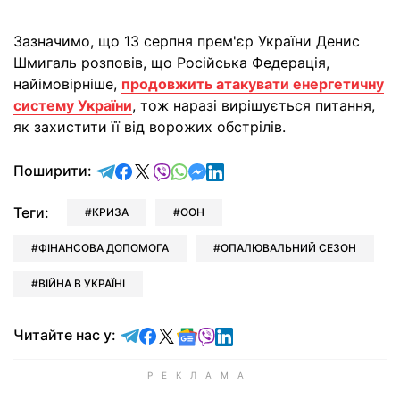
Зазначимо, що 13 серпня прем'єр України Денис
Шмигаль розповів, що Російська Федерація,
найімовірніше,
продовжить атакувати енергетичну
систему України
, тож наразі вирішується питання,
як захистити її від ворожих обстрілів.
відправити у Telegram
поділитись у Facebook
поділитись у X
відправити у Viber
відправити у Whatsapp
відправити у Messenger
відправити у LinkedIn
Поширити:
Теги:
КРИЗА
ООН
ФІНАНСОВА ДОПОМОГА
ОПАЛЮВАЛЬНИЙ СЕЗОН
ВІЙНА В УКРАЇНІ
Читайте у Telegram
Читайте у Facebook
Читайте у X
Читайте у Google news
Читайте у Viber
Читайте у LinkedIn
Читайте нас у: