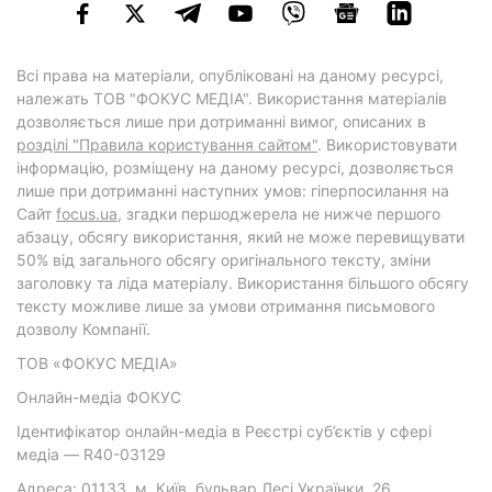
Всі права на матеріали, опубліковані на даному ресурсі,
належать ТОВ "ФОКУС МЕДІА". Використання матеріалів
дозволяється лише при дотриманні вимог, описаних в
розділі "Правила користування сайтом"
. Використовувати
інформацію, розміщену на даному ресурсі, дозволяється
лише при дотриманні наступних умов: гіперпосилання на
Cайт
focus.ua
, згадки першоджерела не нижче першого
абзацу, обсягу використання, який не може перевищувати
50% від загального обсягу оригінального тексту, зміни
заголовку та ліда матеріалу. Використання більшого обсягу
тексту можливе лише за умови отримання письмового
дозволу Компанії.
ТОВ «ФОКУС МЕДІА»
Онлайн-медіа ФОКУС
Ідентифікатор онлайн-медіа в Реєстрі суб’єктів у сфері
медіа — R40-03129
Адреса: 01133, м. Київ, бульвар Лесі Українки, 26