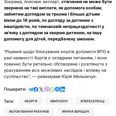
Зокрема, пояснює експерт,
стягнення не може бути
звернено на такі виплати, як допомога особам,
зайнятим доглядом за трьома і більше дітьми
віком до 16 років, по догляду за дитиною з
інвалідністю, по тимчасовій непрацездатності у
зв'язку з доглядом за хворою дитиною, на іншу
допомогу для дітей, передбачену законом.
"Рішення щодо блокування коштів допомоги ВПО в
разі наявності боргів є складним питанням, і воно
повинно бути ретельно обговорене і розглянуте з
урахуванням всіх можливих наслідків і впливу на
суспільство", — резюмував Юрій Мельничук.
відправити у Telegram
поділитись у Facebook
поділитись у X
відправити у Viber
відправити у Whatsapp
відправити у Messenger
відправити у LinkedIn
Поширити:
Теги:
БОРГИ
ВИПЛАТИ
ПЕРЕСЕЛЕНЦІ
БЛОКУВАННЯ РАХУНКІВ
ІРИНА ВЕРЕЩУК