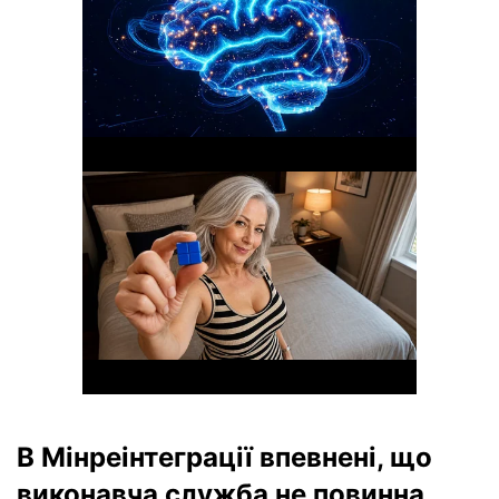
В Мінреінтеграції впевнені, що
виконавча служба не повинна