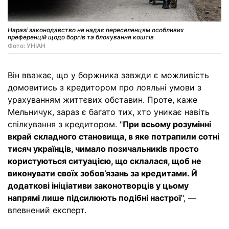
Наразі законодавство не надає переселенцям особливих
преференцій щодо боргів та блокування коштів
Фото: УНІАН
Він вважає, що у боржника завжди є можливість
домовитись з кредитором про лояльні умови з
урахуванням життєвих обставин. Проте, каже
Мельничук, зараз є багато тих, хто уникає навіть
спілкування з кредитором. "
При всьому розумінні
вкрай складного становища, в яке потрапили сотні
тисяч українців, чимало позичальників просто
користуються ситуацією, що склалася, щоб не
виконувати своїх зобов’язань за кредитами. Й
додаткові ініціативи законотворців у цьому
напрямі лише підсилюють подібні настрої
", —
впевнений експерт.