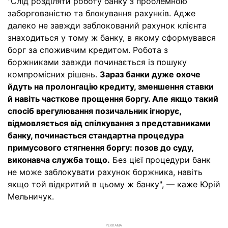
"Слід розділяти роботу банку з проблемною
заборгованістю та блокування рахунків. Адже
далеко не завжди заблокований рахунок клієнта
знаходиться у тому ж банку, в якому сформувався
борг за споживчим кредитом. Робота з
боржниками завжди починається із пошуку
компромісних рішень.
Зараз банки дуже охоче
йдуть на пролонгацію кредиту, зменшення ставки
й навіть часткове прощення боргу. Але якщо такий
спосіб врегулювання позичальник ігнорує,
відмовляється від спілкування з представниками
банку, починається стандартна процедура
примусового стягнення боргу: позов до суду,
виконавча служба тощо.
Без цієї процедури банк
не може заблокувати рахунок боржника, навіть
якщо той відкритий в цьому ж банку", — каже Юрій
Мельничук.
РЕКЛАМА