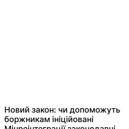
Новий закон: чи допоможуть
боржникам ініційовані
Мінреінтеграції законодавчі