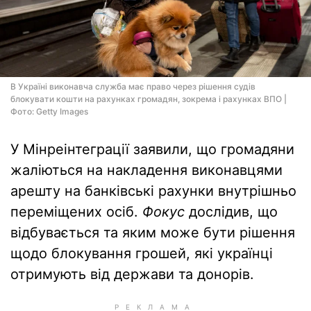
В Україні виконавча служба має право через рішення судів
блокувати кошти на рахунках громадян, зокрема і рахунках ВПО |
Фото: Getty Images
У Мінреінтеграції заявили, що громадяни
жаліються на накладення виконавцями
арешту на банківські рахунки внутрішньо
переміщених осіб.
Фокус
дослідив, що
відбувається та яким може бути рішення
щодо блокування грошей, які українці
отримують від держави та донорів.