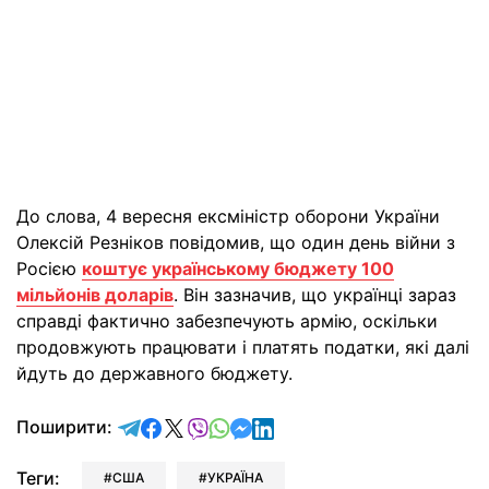
До слова, 4 вересня ексміністр оборони України
Олексій Резніков повідомив, що один день війни з
Росією
коштує українському бюджету 100
мільйонів доларів
. Він зазначив, що українці зараз
справді фактично забезпечують армію, оскільки
продовжують працювати і платять податки, які далі
йдуть до державного бюджету.
відправити у Telegram
поділитись у Facebook
поділитись у X
відправити у Viber
відправити у Whatsapp
відправити у Messenger
відправити у LinkedIn
Поширити:
Теги:
США
УКРАЇНА