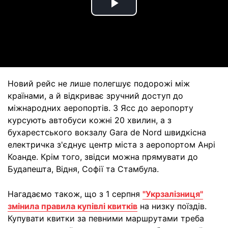
Play
Video
Новий рейс не лише полегшує подорожі між
країнами, а й відкриває зручний доступ до
міжнародних аеропортів. З Ясс до аеропорту
курсують автобуси кожні 20 хвилин, а з
бухарестського вокзалу Gara de Nord швидкісна
електричка з'єднує центр міста з аеропортом Анрі
Коанде. Крім того, звідси можна прямувати до
Будапешта, Відня, Софії та Стамбула.
Нагадаємо також, що з 1 серпня
"Укрзалізниця"
змінила правила купівлі квитків
на низку поїздів.
Купувати квитки за певними маршрутами треба