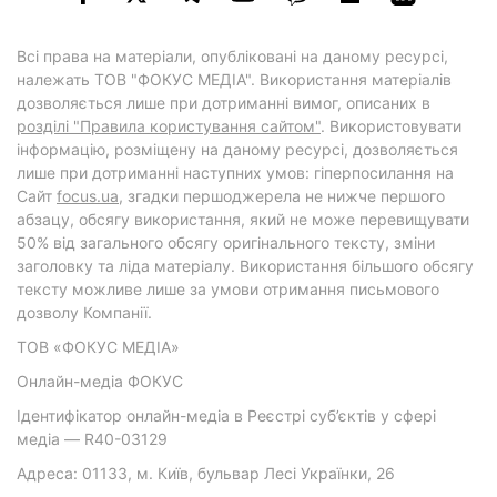
Всі права на матеріали, опубліковані на даному ресурсі,
належать ТОВ "ФОКУС МЕДІА". Використання матеріалів
дозволяється лише при дотриманні вимог, описаних в
розділі "Правила користування сайтом"
. Використовувати
інформацію, розміщену на даному ресурсі, дозволяється
лише при дотриманні наступних умов: гіперпосилання на
Cайт
focus.ua
, згадки першоджерела не нижче першого
абзацу, обсягу використання, який не може перевищувати
50% від загального обсягу оригінального тексту, зміни
заголовку та ліда матеріалу. Використання більшого обсягу
тексту можливе лише за умови отримання письмового
дозволу Компанії.
ТОВ «ФОКУС МЕДІА»
Онлайн-медіа ФОКУС
Ідентифікатор онлайн-медіа в Реєстрі суб’єктів у сфері
медіа — R40-03129
Адреса: 01133, м. Київ, бульвар Лесі Українки, 26