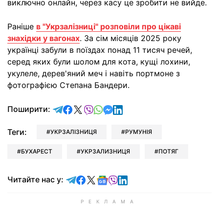
виключно онлайн, через касу це зробити не вийде.
Раніше
в "Укрзалізниці" розповіли про цікаві
знахідки у вагонах
. За сім місяців 2025 року
українці забули в поїздах понад 11 тисяч речей,
серед яких були шолом для кота, кущі лохини,
укулеле, дерев'яний меч і навіть портмоне з
фотографією Степана Бандери.
відправити у Telegram
поділитись у Facebook
поділитись у X
відправити у Viber
відправити у Whatsapp
відправити у Messenger
відправити у LinkedIn
Поширити:
Теги:
УКРЗАЛІЗНИЦЯ
РУМУНІЯ
БУХАРЕСТ
УКРЗАЛИЗНИЦЯ
ПОТЯГ
Читайте у Telegram
Читайте у Facebook
Читайте у X
Читайте у Google news
Читайте у Viber
Читайте у LinkedIn
Читайте нас у: