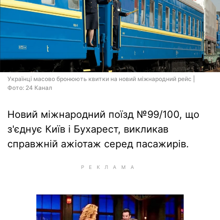
Українці масово бронюють квитки на новий міжнародний рейс |
Фото: 24 Канал
Новий міжнародний поїзд №99/100, що
з'єднує Київ і Бухарест, викликав
справжній ажіотаж серед пасажирів.