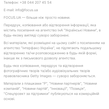
Телефон: +38 044 207 45 54
E-mail: info@focus.ua
FOCUS.UA — більше ніж просто новини.
Передрук, копіювання або відтворення інформації, яка
містить посилання на агентство ІнА "Українські Новини", в
будь-якому вигляді суворо заборонені.
Всі матеріали, які розміщені на цьому сайті з посиланням на
агентство "Інтерфакс-Україна", не підлягають подальшому
відтворенню та/чи розповсюдженню в будь-якій формі,
інакше як з письмового дозволу агентства.
Будь-яке копіювання, передрук та відтворення
фотографічних творів та/або аудіовізуальних творів
правовласника Getty Images — суворо забороняється.
Матеріали з плашками "Р", "Новини партнерів", "Новини
компаній", "Новини партій", "Інновації", "Позиція",
"Спецпроект за підтримки" публікуються на комерційній
основі.