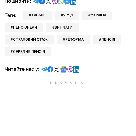
відправити у Telegram
поділитись у Facebook
поділитись у X
відправити у Viber
відправити у Whatsapp
відправити у Messenger
відправити у LinkedIn
Поширити:
Теги:
КАБМІН
УРЯД
УКРАЇНА
ПЕНСІОНЕРИ
ВИПЛАТИ
СТРАХОВИЙ СТАЖ
РЕФОРМА
ПЕНСІЯ
СЕРЕДНЯ ПЕНСІЯ
Читайте у Telegram
Читайте у Facebook
Читайте у X
Читайте у Google news
Читайте у Viber
Читайте у LinkedIn
Читайте нас у: