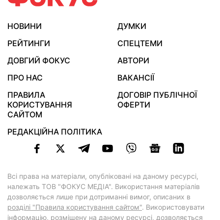
НОВИНИ
ДУМКИ
РЕЙТИНГИ
СПЕЦТЕМИ
ДОВГИЙ ФОКУС
АВТОРИ
ПРО НАС
ВАКАНСІЇ
ПРАВИЛА
ДОГОВІР ПУБЛІЧНОЇ
КОРИСТУВАННЯ
ОФЕРТИ
САЙТОМ
РЕДАКЦІЙНА ПОЛІТИКА
Всі права на матеріали, опубліковані на даному ресурсі,
належать ТОВ "ФОКУС МЕДІА". Використання матеріалів
дозволяється лише при дотриманні вимог, описаних в
розділі "Правила користування сайтом"
. Використовувати
інформацію, розміщену на даному ресурсі, дозволяється