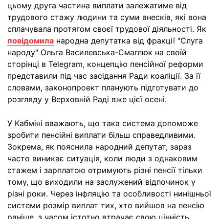
цьому друга частина виплати залежатиме від
трудового стажу людини та суми внесків, які вона
сплачувала протягом своєї трудової діяльності. Як
повідомила
народна депутатка від фракції "Слуга
народу" Ольга Василевська-Смаглюк на своїй
сторінці в Telegram, концепцію пенсійної реформи
представили під час засідання Ради коаліції. За її
словами, законопроект планують підготувати до
розгляду у Верховній Раді вже цієї осені.
У Кабміні вважають, що така система допоможе
зробити пенсійні виплати більш справедливими.
Зокрема, як пояснила народний депутат, зараз
часто виникає ситуація, коли люди з однаковим
стажем і зарплатою отримують різні пенсії тільки
тому, що виходили на заслужений відпочинок у
різні роки. Через інфляцію та особливості нинішньої
системи розмір виплат тих, хто вийшов на пенсію
раніше, з часом істотно втрачає свою цінність.