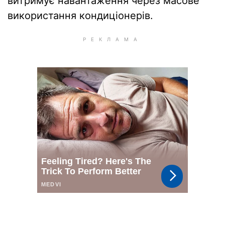
витримує навантаження через масове
використання кондиціонерів.