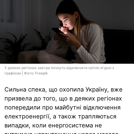
У деяких регіонах завтра почнуть відключати світло згідно з
графіком | Фото: Freepik
Сильна спека, що охопила Україну, вже
призвела до того, що в деяких регіонах
попередили про майбутні відключення
електроенергії, а також трапляються
випадки, коли енергосистема не