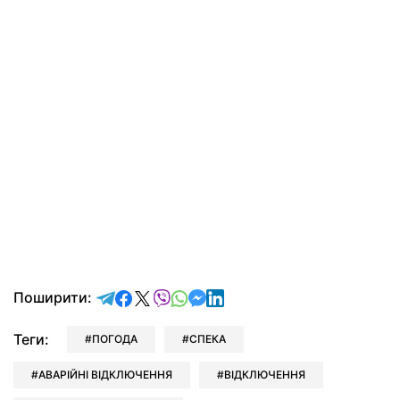
відправити у Telegram
поділитись у Facebook
поділитись у X
відправити у Viber
відправити у Whatsapp
відправити у Messenger
відправити у LinkedIn
Поширити:
Теги:
ПОГОДА
СПЕКА
АВАРІЙНІ ВІДКЛЮЧЕННЯ
ВІДКЛЮЧЕННЯ