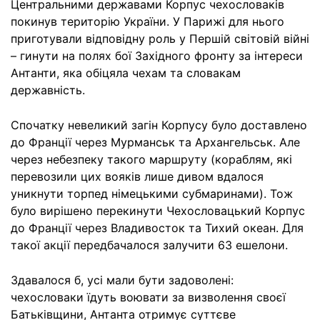
Центральними державами Корпус чехословаків
покинув територію України. У Парижі для нього
приготували відповідну роль у Першій світовій війні
– гинути на полях бої Західного фронту за інтереси
Антанти, яка обіцяла чехам та словакам
державність.
Спочатку невеликий загін Корпусу було доставлено
до Франції через Мурманськ та Архангельськ. Але
через небезпеку такого маршруту (кораблям, які
перевозили цих вояків лише дивом вдалося
уникнути торпед німецькими субмаринами). Тож
було вирішено перекинути Чехословацький Корпус
до Франції через Владивосток та Тихий океан. Для
такої акції передбачалося залучити 63 ешелони.
Здавалося б, усі мали бути задоволені:
чехословаки їдуть воювати за визволення своєї
Батьківщини, Антанта отримує суттєве