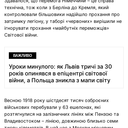
Здавалося, що перемога Німеччини – це справа
технічна, тож коли з Берліна до Кремля, який
контролювали більшовики надійшло прохання про
затримку легіону, у таборі «червоних» вирішили не
ігнорувати прохання «майбутніх переможців»
Світової війни.
ВАЖЛИВО
Уроки минулого: як Львів тричі за 30
років опинявся в епіцентрі світової
війни, а Польща зникла з мапи світу
Весною 1918 року шістдесят тисяч озброєних
військових перебували у 63 ешелонах, які
розтягнулися на залізничних лініях між Пензою та
Владивостоком – лінією, довжиною близько семи
тисяч кілометрів. В цей час з Москви місцевим