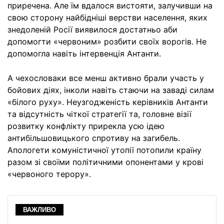
приречена. Але їм вдалося вистояти, залучивши на
свою сторону найбідніші верстви населення, яких
знедоленій Росії виявилося достатньо аби
допомогти «червоним» розбити своїх ворогів. Не
допомогла навіть інтервенція Антанти.
А чехословаки все менш активно брали участь у
бойових діях, інколи навіть стаючи на заваді силам
«білого руху». Неузгодженість керівників Антанти
та відсутність чіткої стратегії та, головне візії
розвитку конфлікту прирекла усю ідею
антибільшовицького спротиву на загибель.
Апологети комуністичної утопії потопили країну
разом зі своїми політичними опонентами у крові
«червоного терору».
ВАЖЛИВО