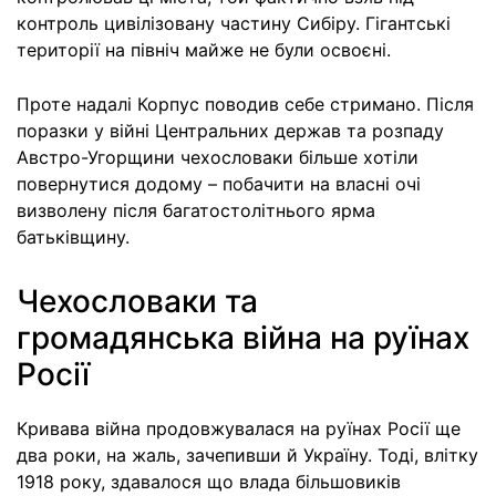
контроль цивілізовану частину Сибіру. Гігантські
території на північ майже не були освоєні.
Проте надалі Корпус поводив себе стримано. Після
поразки у війні Центральних держав та розпаду
Австро-Угорщини чехословаки більше хотіли
повернутися додому – побачити на власні очі
визволену після багатостолітнього ярма
батьківщину.
Чехословаки та
громадянська війна на руїнах
Росії
Кривава війна продовжувалася на руїнах Росії ще
два роки, на жаль, зачепивши й Україну. Тоді, влітку
1918 року, здавалося що влада більшовиків