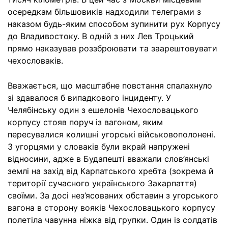
осередкам більшовиків надходили телеграми з
наказом будь-яким способом зупинити рух Корпусу
до Владивостоку. В одній з них Лев Троцький
прямо наказував роззброювати та заарештовувати
чехословаків.
Вважається, що масштабне повстання спалахнуло
зі здавалося б випадкового інциденту. У
Челябінську один з ешелонів Чехословацького
корпусу стояв поруч із вагоном, яким
пересувалися колишні угорські військовополонені.
З угорцями у словаків були вкрай напружені
відносини, адже в Будапешті вважали слов’янські
землі на захід від Карпатського хребта (зокрема й
території сучасного українського Закарпаття)
своїми. За досі нез’ясованих обставин з угорського
вагона в сторону вояків Чехословацького корпусу
полетіла чавунна ніжка від групки. Один із солдатів