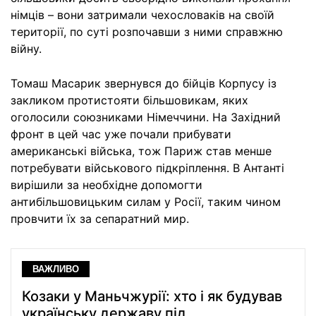
німців – вони затримали чехословаків на своїй
території, по суті розпочавши з ними справжню
війну.
Томаш Масарик звернувся до бійців Корпусу із
закликом протистояти більшовикам, яких
оголосили союзниками Німеччини. На Західний
фронт в цей час уже почали прибувати
американські війська, тож Париж став менше
потребувати військового підкріплення. В Антанті
вирішили за необхідне допомогти
антибільшовицьким силам у Росії, таким чином
провчити їх за сепаратний мир.
ВАЖЛИВО
Козаки у Маньчжурії: хто i як будував
українську державу під