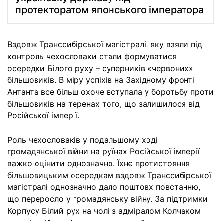
протекторатом японського імператора
Вздовж Транссибірської магістралі, яку взяли під
контроль чехословаки стали формуватися
осередки Білого руху – суперників «червоних»
більшовиків. В міру успіхів на Західному фронті
Антанта все більш охоче вступала у боротьбу проти
більшовиків на теренах того, що залишилося від
Російської імперії.
Роль чехословаків у подальшому ході
громадянської війни на руїнах Російської імперії
важко оцінити однозначно. Їхнє протистояння
більшовицьким осередкам вздовж Транссибірської
магістралі однозначно дало поштовх повстанню,
що переросло у громадянську війну. За підтримки
Корпусу Білий рух на чолі з адміралом Колчаком