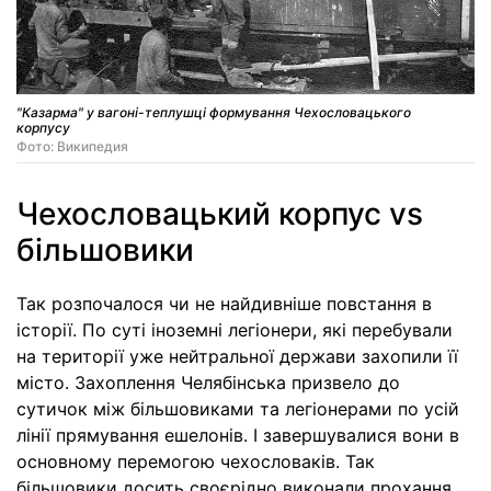
"Казарма" у вагоні-теплушці формування Чехословацького
корпусу
Фото: Википедия
Чехословацький корпус vs
більшовики
Так розпочалося чи не найдивніше повстання в
історії. По суті іноземні легіонери, які перебували
на території уже нейтральної держави захопили її
місто. Захоплення Челябінська призвело до
сутичок між більшовиками та легіонерами по усій
лінії прямування ешелонів. І завершувалися вони в
основному перемогою чехословаків. Так
більшовики досить своєрідно виконали прохання