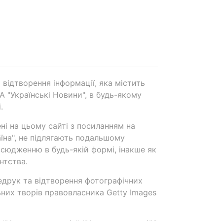
 відтворення інформації, яка містить
А "Українські Новини", в будь-якому
.
ені на цьому сайті з посиланням на
аїна", не підлягають подальшому
сюдженню в будь-якій формі, інакше як
нтства.
едрук та відтворення фотографічних
ьних творів правовласника Getty Images