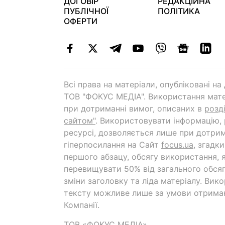
ДОГОВІР
РЕДАКЦІЙНА
ПУБЛІЧНОЇ
ПОЛІТИКА
ОФЕРТИ
Всі права на матеріали, опубліковані н
ТОВ "ФОКУС МЕДІА". Використання мате
при дотриманні вимог, описаних в
розд
сайтом"
. Використовувати інформацію,
ресурсі, дозволяється лише при дотрим
гіперпосилання на Cайт
focus.ua
, згадк
першого абзацу, обсягу використання, 
перевищувати 50% від загального обсяг
зміни заголовку та ліда матеріалу. Вик
тексту можливе лише за умови отрима
Компанії.
ТОВ «ФОКУС МЕДІА»