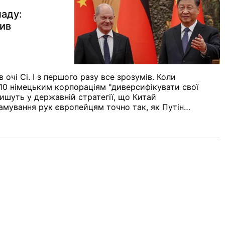
паду:
ив
очі Сі. І з першого разу все зрозумів. Коли
-10 німецьким корпораціям "диверсифікувати свої
пишуть у державній стратегії, що Китай
амування рук європейцям точно так, як Путін
 пофіг на економіку, на добробут його мешканців.
ній він збудує нову колоніальну економіку". Думка.