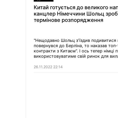
Китай готується до великого на
канцлер Німеччини Шольц зроб
термінове розпорядження
"Нещодавно Шольц з'їздив подивитися в 
повернувся до Берліна, то наказав топ
контракти з Китаєм". І ось тепер німці 
використовуватиме свій ринок для вил
викручував їх газовими трубами. Китаю
Китаю важлива ідеологія панування. На 
26.11.2022 22:14