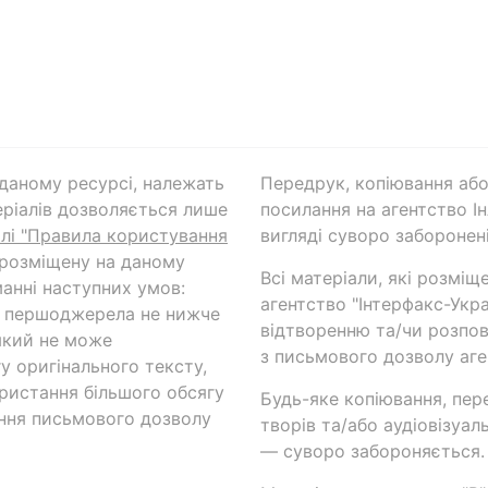
а даному ресурсі, належать
Передрук, копіювання або
ріалів дозволяється лише
посилання на агентство Ін
ілі "Правила користування
вигляді суворо заборонені
 розміщену на даному
Всі матеріали, які розміщ
анні наступних умов:
агентство "Інтерфакс-Укр
и першоджерела не нижче
відтворенню та/чи розпов
який не може
з письмового дозволу аге
у оригінального тексту,
ористання більшого обсягу
Будь-яке копіювання, пер
ння письмового дозволу
творів та/або аудіовізуал
— суворо забороняється.