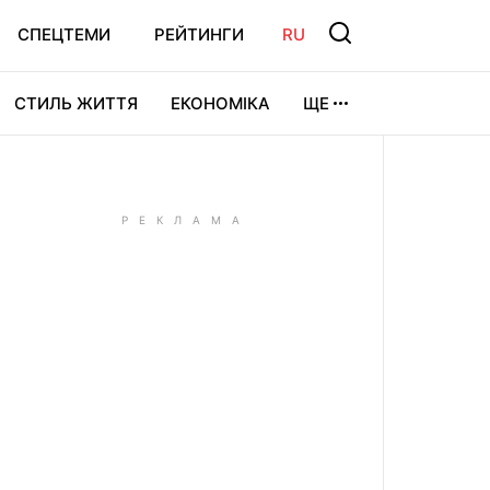
СПЕЦТЕМИ
РЕЙТИНГИ
RU
СТИЛЬ ЖИТТЯ
ЕКОНОМІКА
ЩЕ
ЛЬТУРА
ВІДЕОІГРИ
СПОРТ