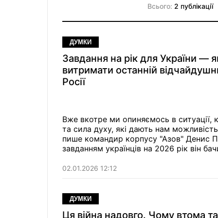
Всього:
2 публікації
ДУМКИ
Завдання на рік для України — я
витримати останній відчайдушн
Росії
Вже вкотре ми опиняємось в ситуації, 
та сила духу, які дають нам можливість
пише командир корпусу "Азов" Денис П
завданням українців на 2026 рік він ба
02.01.2026 12:12
ДУМКИ
Ця війна надовго. Чому втома т