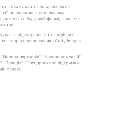
ені на цьому сайті з посиланням на
аїна", не підлягають подальшому
сюдженню в будь-якій формі, інакше як
нтства.
едрук та відтворення фотографічних
ьних творів правовласника Getty Images
 "Новини партнерів", "Новини компаній",
ї", "Позиція", "Спецпроект за підтримки"
ій основі.