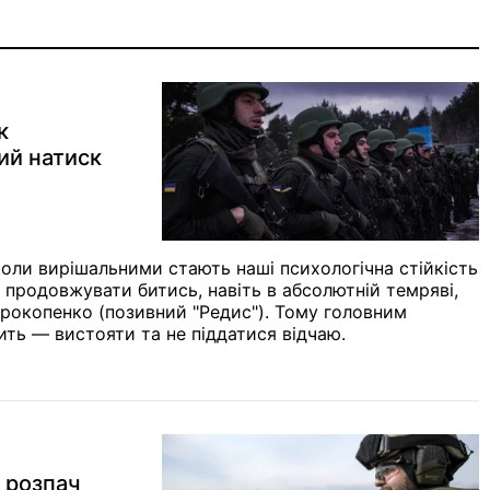
к
ий натиск
коли вирішальними стають наші психологічна стійкість
 продовжувати битись, навіть в абсолютній темряві,
рокопенко (позивний "Редис"). Тому головним
чить — вистояти та не піддатися відчаю.
а розпач