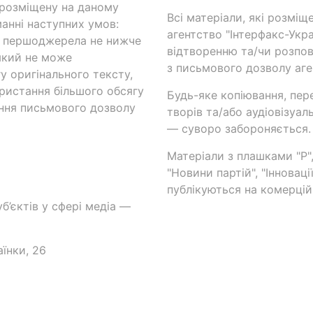
 розміщену на даному
Всі матеріали, які розміщ
анні наступних умов:
агентство "Інтерфакс-Укр
и першоджерела не нижче
відтворенню та/чи розпов
який не може
з письмового дозволу аге
у оригінального тексту,
ористання більшого обсягу
Будь-яке копіювання, пер
ння письмового дозволу
творів та/або аудіовізуал
— суворо забороняється.
Матеріали з плашками "Р",
"Новини партій", "Інноваці
публікуються на комерційн
б’єктів у сфері медіа —
аїнки, 26