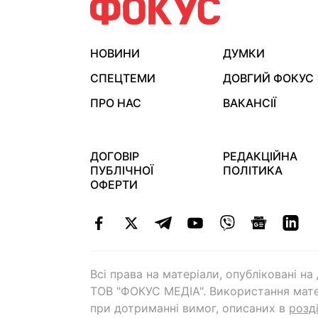
НОВИНИ
ДУМКИ
СПЕЦТЕМИ
ДОВГИЙ ФОКУС
ПРО НАС
ВАКАНСІЇ
ДОГОВІР
РЕДАКЦІЙНА
ПУБЛІЧНОЇ
ПОЛІТИКА
ОФЕРТИ
Всі права на матеріали, опубліковані н
ТОВ "ФОКУС МЕДІА". Використання мате
при дотриманні вимог, описаних в
розд