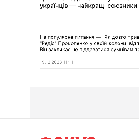
українців — найкращі союзники
На популярне питання — "Як довго три
"Редіс" Прокопенко
у своїй колонці від
Він закликає не піддаватися сумнівам 
19.12.2023 11:11