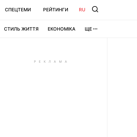
СПЕЦТЕМИ
РЕЙТИНГИ
RU
СТИЛЬ ЖИТТЯ
ЕКОНОМІКА
ЩЕ
ЛЬТУРА
ВІДЕОІГРИ
СПОРТ