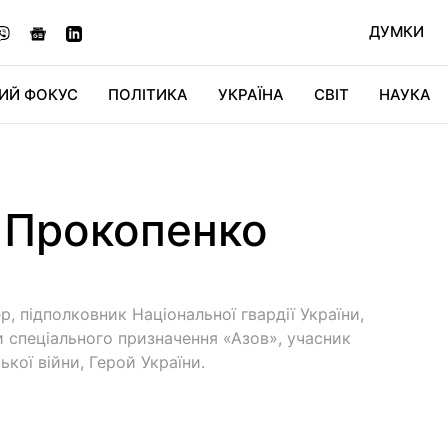
ДУМКИ
ИЙ ФОКУС
ПОЛІТИКА
УКРАЇНА
СВІТ
НАУКА
ДІДЖИТАЛ
АВТО
СВІТФАН
КУ
 Прокопенко
р, підполковник Національної гвардії України,
 спеціального призначення «Азов», учасник
ької війни, Герой України.