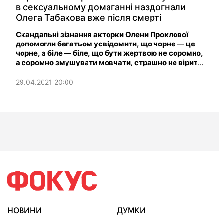
в сексуальному домаганні наздогнали
Олега Табакова вже після смерті
Скандальні зізнання акторки Олени Проклової
допомогли багатьом усвідомити, що чорне — це
чорне, а біле — біле, що бути жертвою не соромно,
а соромно змушувати мовчати, страшно не вірити
і небезпечно ставити заборону на сімейні розмови
про секс.
29.04.2021 20:00
НОВИНИ
ДУМКИ