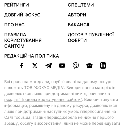
РЕЙТИНГИ
СПЕЦТЕМИ
ДОВГИЙ ФОКУС
АВТОРИ
ПРО НАС
ВАКАНСІЇ
ПРАВИЛА
ДОГОВІР ПУБЛІЧНОЇ
КОРИСТУВАННЯ
ОФЕРТИ
САЙТОМ
РЕДАКЦІЙНА ПОЛІТИКА
Всі права на матеріали, опубліковані на даному ресурсі,
належать ТОВ "ФОКУС МЕДІА". Використання матеріалів
дозволяється лише при дотриманні вимог, описаних в
розділі "Правила користування сайтом"
. Використовувати
інформацію, розміщену на даному ресурсі, дозволяється
лише при дотриманні наступних умов: гіперпосилання на
Cайт
focus.ua
, згадки першоджерела не нижче першого
абзацу, обсягу використання, який не може перевищувати