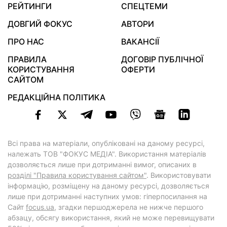
РЕЙТИНГИ
СПЕЦТЕМИ
ДОВГИЙ ФОКУС
АВТОРИ
ПРО НАС
ВАКАНСІЇ
ПРАВИЛА
ДОГОВІР ПУБЛІЧНОЇ
КОРИСТУВАННЯ
ОФЕРТИ
САЙТОМ
РЕДАКЦІЙНА ПОЛІТИКА
Всі права на матеріали, опубліковані на даному ресурсі,
належать ТОВ "ФОКУС МЕДІА". Використання матеріалів
дозволяється лише при дотриманні вимог, описаних в
розділі "Правила користування сайтом"
. Використовувати
інформацію, розміщену на даному ресурсі, дозволяється
лише при дотриманні наступних умов: гіперпосилання на
Cайт
focus.ua
, згадки першоджерела не нижче першого
абзацу, обсягу використання, який не може перевищувати