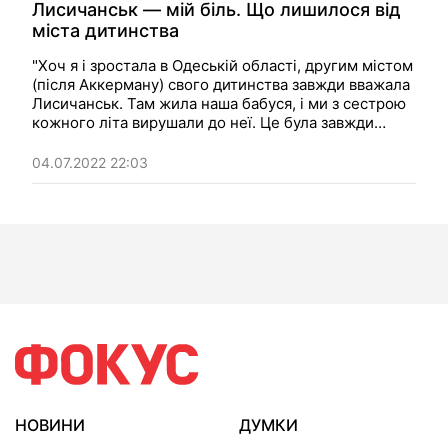
Лисичанськ — мій біль. Що лишилося від
міста дитинства
"Хоч я і зростала в Одеській області, другим містом
(після Аккерману) свого дитинства завжди вважала
Лисичанськ. Там жила наша бабуся, і ми з сестрою
кожного літа вирушали до неї. Це була завжди
довгоочікувана подорож, пам'ятаю навіть, як літали
туди літаком, та найбільше я любила їздити
04.07.2022 22:03
потягом". Думка.
НОВИНИ
ДУМКИ