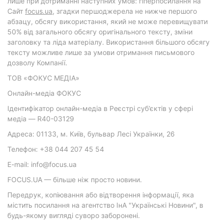
лише при дотриманні наступних умов: гіперпосилання на
Cайт
focus.ua
, згадки першоджерела не нижче першого
абзацу, обсягу використання, який не може перевищувати
50% від загального обсягу оригінального тексту, зміни
заголовку та ліда матеріалу. Використання більшого обсягу
тексту можливе лише за умови отримання письмового
дозволу Компанії.
ТОВ «ФОКУС МЕДІА»
Онлайн-медіа ФОКУС
Ідентифікатор онлайн-медіа в Реєстрі суб’єктів у сфері
медіа — R40-03129
Адреса: 01133, м. Київ, бульвар Лесі Українки, 26
Телефон: +38 044 207 45 54
E-mail: info@focus.ua
FOCUS.UA — більше ніж просто новини.
Передрук, копіювання або відтворення інформації, яка
містить посилання на агентство ІнА "Українські Новини", в
будь-якому вигляді суворо заборонені.