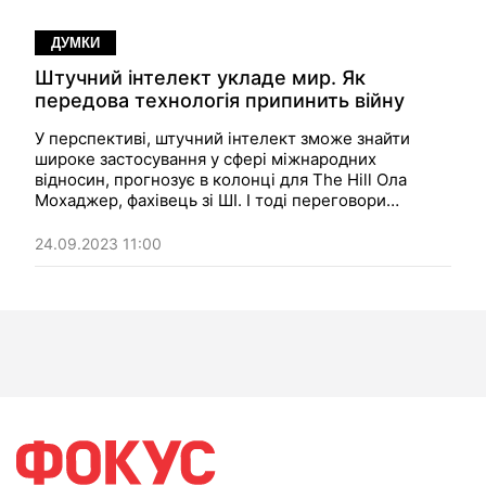
ДУМКИ
Штучний інтелект укладе мир. Як
передова технологія припинить війну
У перспективі, штучний інтелект зможе знайти
широке застосування у сфері міжнародних
відносин, прогнозує в колонці для The Hill Ола
Мохаджер, фахівець зі ШІ. І тоді переговори
стануть швидшими і результативнішими, а
конфлікти — рідкіснішими і спокійнішими
24.09.2023 11:00