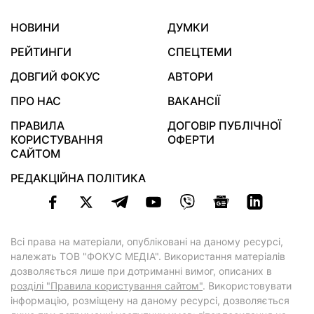
НОВИНИ
ДУМКИ
РЕЙТИНГИ
СПЕЦТЕМИ
ДОВГИЙ ФОКУС
АВТОРИ
ПРО НАС
ВАКАНСІЇ
ПРАВИЛА
ДОГОВІР ПУБЛІЧНОЇ
КОРИСТУВАННЯ
ОФЕРТИ
САЙТОМ
РЕДАКЦІЙНА ПОЛІТИКА
Всі права на матеріали, опубліковані на даному ресурсі,
належать ТОВ "ФОКУС МЕДІА". Використання матеріалів
дозволяється лише при дотриманні вимог, описаних в
розділі "Правила користування сайтом"
. Використовувати
інформацію, розміщену на даному ресурсі, дозволяється