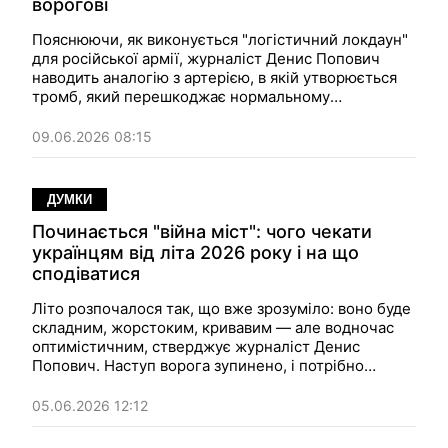
ворогові
Пояснюючи, як виконується "логістичний локдаун"
для російської армії, журналіст Денис Попович
наводить аналогію з артерією, в якій утворюється
тромб, який перешкоджає нормальному
кровообігу. Так і зараз українські дрони
влаштовують такі "тромби" на найважливіших
09.06.2026 08:15
шляхах сполучення біля фронту.
ДУМКИ
Починається "війна міст": чого чекати
українцям від літа 2026 року і на що
сподіватися
Літо розпочалося так, що вже зрозуміло: воно буде
складним, жорстоким, кривавим — але водночас
оптимістичним, стверджує журналіст Денис
Попович. Наступ ворога зупинено, і потрібно
витримати його атаки на українські міста, щоб до
кінця року мати змогу завершити гарячу фазу війни.
05.06.2026 12:12