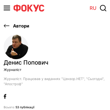
RU
Автори
Денис Попович
Журналіст
Журналіст. Працював у виданнях "Цензор.НЕТ", "Сьогодні",
"Апостроф"
Всього:
53 публікації