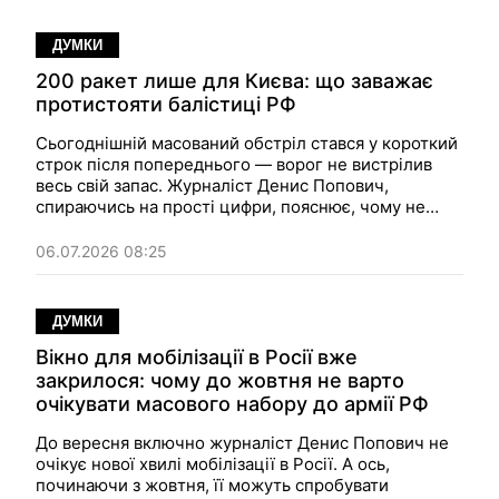
організація.
ДУМКИ
200 ракет лише для Києва: що заважає
протистояти балістиці РФ
Сьогоднішній масований обстріл стався у короткий
строк після попереднього — ворог не вистрілив
весь свій запас. Журналіст Денис Попович,
спираючись на прості цифри, пояснює, чому не
варто розраховувати на ракети для систем
"Петріот" проти балістичних ракет — у світі їх
06.07.2026 08:25
просто не виробляють у потрібній кількості…
ДУМКИ
Вікно для мобілізації в Росії вже
закрилося: чому до жовтня не варто
очікувати масового набору до армії РФ
До вересня включно журналіст Денис Попович не
очікує нової хвилі мобілізації в Росії. А ось,
починаючи з жовтня, її можуть спробувати