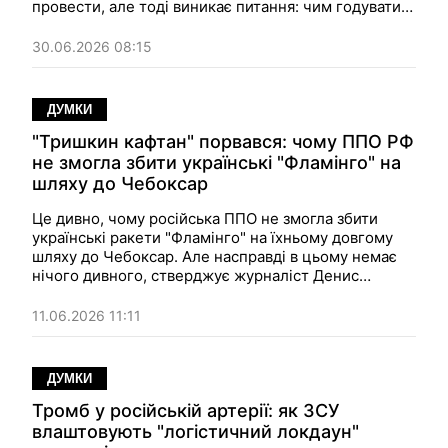
провести, але тоді виникає питання: чим годувати й
чим забезпечувати цю нову юрбу людей, адже вже
зараз армія РФ зазнає відчутних проблем із
30.06.2026 08:15
забезпеченням?
ДУМКИ
"Тришкин кафтан" порвався: чому ППО РФ
не змогла збити українські "Фламінго" на
шляху до Чебоксар
Це дивно, чому російська ППО не змогла збити
українські ракети "Фламінго" на їхньому довгому
шляху до Чебоксар. Але насправді в цьому немає
нічого дивного, стверджує журналіст Денис
Попович: через удари ЗСУ система протиповітряної
оборони РФ перетворилася на дірявий кафтан і
11.06.2026 11:11
виявилася нездатною захищати навіть важливі
об’єкти.
ДУМКИ
Тромб у російській артерії: як ЗСУ
влаштовують "логістичний локдаун"