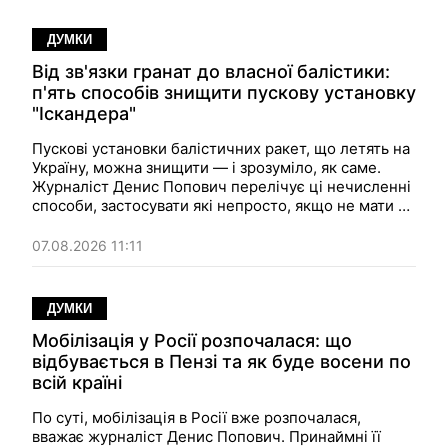
ДУМКИ
Від зв'язки гранат до власної балістики:
п'ять способів знищити пускову установку
"Іскандера"
Пускові установки балістичних ракет, що летять на
Україну, можна знищити — і зрозуміло, як саме.
Журналіст Денис Попович перелічує ці нечисленні
способи, застосувати які непросто, якщо не мати у
якості зброї у відповідь власних балістичних ракет
— це найбільш надійний варіант.
07.08.2026 11:11
ДУМКИ
Мобілізація у Росії розпочалася: що
відбувається в Пензі та як буде восени по
всій країні
По суті, мобілізація в Росії вже розпочалася,
вважає журналіст Денис Попович. Принаймні її