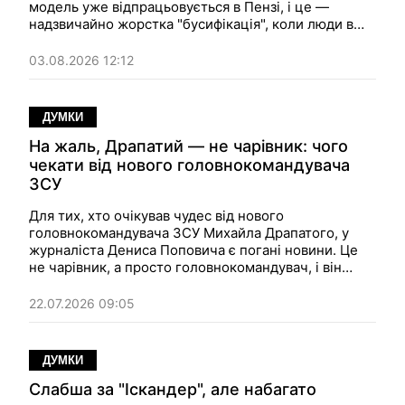
модель уже відпрацьовується в Пензі, і це —
надзвичайно жорстка "бусифікація", коли люди в
цивільному затримують росіян просто на вулиці та
змушують їх підписувати контракт. Восени так буде
03.08.2026 12:12
по всій країні, впевнений Попович…
ДУМКИ
На жаль, Драпатий — не чарівник: чого
чекати від нового головнокомандувача
ЗСУ
Для тих, хто очікував чудес від нового
головнокомандувача ЗСУ Михайла Драпатого, у
журналіста Дениса Поповича є погані новини. Це
не чарівник, а просто головнокомандувач, і він
робитиме те саме, що робилося й раніше, а нинішні
загрози нікуди не зникнуть. Все, що можна —
22.07.2026 09:05
побажати Драпатому успіху та забезпечити
підтримку.
ДУМКИ
Слабша за "Іскандер", але набагато