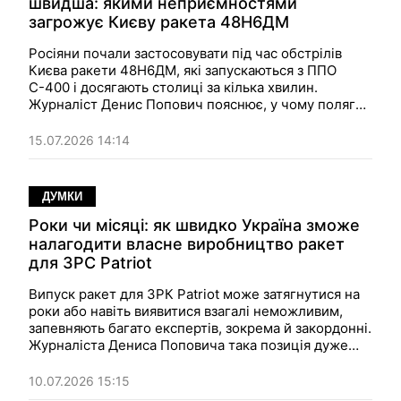
швидша: якими неприємностями
загрожує Києву ракета 48Н6ДМ
Росіяни почали застосовувати під час обстрілів
Києва ракети 48Н6ДМ, які запускаються з ППО
С-400 і досягають столиці за кілька хвилин.
Журналіст Денис Попович пояснює, у чому полягає
їхня специфіка та головна підлість, а також як
поводитися під час обстрілів з урахуванням нових
15.07.2026 14:14
обставин.
ДУМКИ
Роки чи місяці: як швидко Україна зможе
налагодити власне виробництво ракет
для ЗРС Patriot
Випуск ракет для ЗРК Patriot може затягнутися на
роки або навіть виявитися взагалі неможливим,
запевняють багато експертів, зокрема й закордонні.
Журналіста Дениса Поповича така позиція дуже
дивує — він, навпаки, вважає, що це можна
здійснити досить швидко, люди для цього є, а
10.07.2026 15:15
єдине, що може завадити, — це менеджмент та