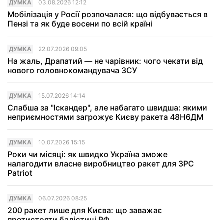
ДУМКА
03.08.2026 12:12
Мобілізація у Росії розпочалася: що відбувається в
Пензі та як буде восени по всій країні
ДУМКА
22.07.2026 09:05
На жаль, Драпатий — не чарівник: чого чекати від
нового головнокомандувача ЗСУ
ДУМКА
15.07.2026 14:14
Слабша за "Іскандер", але набагато швидша: якими
неприємностями загрожує Києву ракета 48Н6ДМ
ДУМКА
10.07.2026 15:15
Роки чи місяці: як швидко Україна зможе
налагодити власне виробництво ракет для ЗРС
Patriot
ДУМКА
06.07.2026 08:25
200 ракет лише для Києва: що заважає
протистояти балістиці РФ