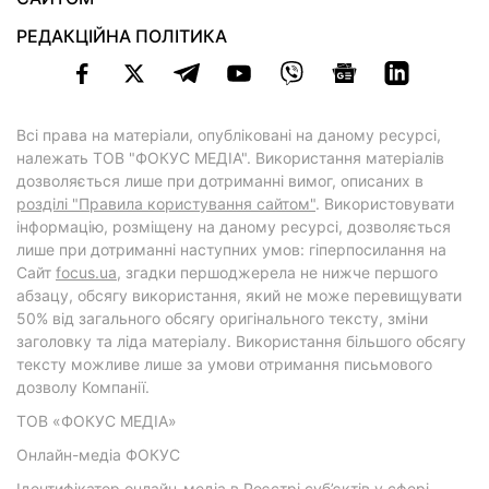
РЕДАКЦІЙНА ПОЛІТИКА
Всі права на матеріали, опубліковані на даному ресурсі,
належать ТОВ "ФОКУС МЕДІА". Використання матеріалів
дозволяється лише при дотриманні вимог, описаних в
розділі "Правила користування сайтом"
. Використовувати
інформацію, розміщену на даному ресурсі, дозволяється
лише при дотриманні наступних умов: гіперпосилання на
Cайт
focus.ua
, згадки першоджерела не нижче першого
абзацу, обсягу використання, який не може перевищувати
50% від загального обсягу оригінального тексту, зміни
заголовку та ліда матеріалу. Використання більшого обсягу
тексту можливе лише за умови отримання письмового
дозволу Компанії.
ТОВ «ФОКУС МЕДІА»
Онлайн-медіа ФОКУС
Ідентифікатор онлайн-медіа в Реєстрі суб’єктів у сфері