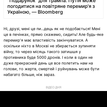
"Подарунок" для Трампа: Путін може
погодитися на повітряне перемир'я з
Україною, — Bloomberg
Ні, друзі, мені це пи...дець як не подобається! Мені
це в печінках, прямо скажемо, сидить! Але будь-яке
перемир'я має властивість закінчуватися. А
оскільки ніхто в Москві не збирається зупиняти
війну, то через місяць такого затишшя у
противника буде 5000 дронів. І коли в один не
дуже прекрасний день це все полетить нам на
голови, то жертв, смертей і руйнувань може бути
набагато більше, ніж зараз.
ВІДЕО ДНЯ