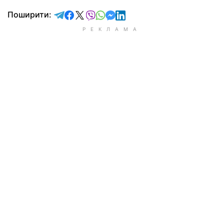
відправити у Telegram
поділитись у Facebook
поділитись у X
відправити у Viber
відправити у Whatsapp
відправити у Messenger
відправити у LinkedIn
Поширити: