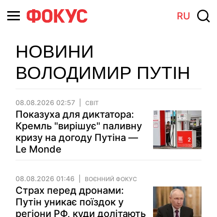
RU
НОВИНИ
ВОЛОДИМИР ПУТІН
08.08.2026 02:57
СВІТ
Показуха для диктатора:
Кремль "вирішує" паливну
кризу на догоду Путіна —
Le Monde
08.08.2026 01:46
ВОЄННИЙ ФОКУС
Страх перед дронами:
Путін уникає поїздок у
регіони РФ, куди долітають