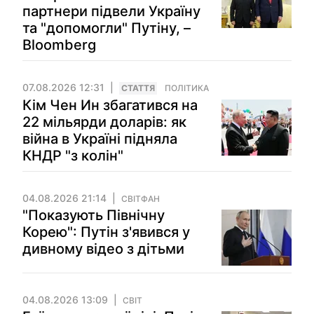
партнери підвели Україну
та "допомогли" Путіну, –
Bloomberg
07.08.2026 12:31
СТАТТЯ
ПОЛІТИКА
Кім Чен Ин збагатився на
22 мільярди доларів: як
війна в Україні підняла
КНДР "з колін"
04.08.2026 21:14
СВІТФАН
"Показують Північну
Корею": Путін з'явився у
дивному відео з дітьми
04.08.2026 13:09
СВІТ