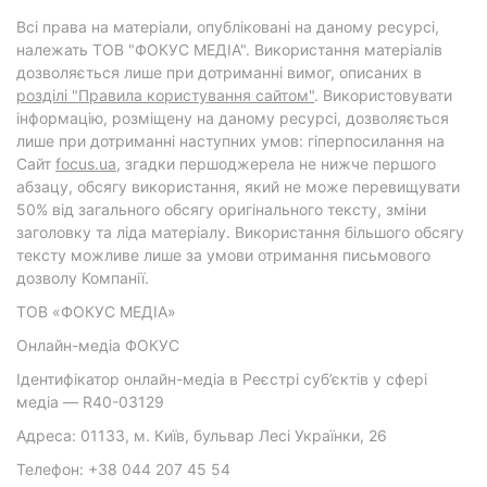
Всі права на матеріали, опубліковані на даному ресурсі,
належать ТОВ "ФОКУС МЕДІА". Використання матеріалів
дозволяється лише при дотриманні вимог, описаних в
розділі "Правила користування сайтом"
. Використовувати
інформацію, розміщену на даному ресурсі, дозволяється
лише при дотриманні наступних умов: гіперпосилання на
Cайт
focus.ua
, згадки першоджерела не нижче першого
абзацу, обсягу використання, який не може перевищувати
50% від загального обсягу оригінального тексту, зміни
заголовку та ліда матеріалу. Використання більшого обсягу
тексту можливе лише за умови отримання письмового
дозволу Компанії.
ТОВ «ФОКУС МЕДІА»
Онлайн-медіа ФОКУС
Ідентифікатор онлайн-медіа в Реєстрі суб’єктів у сфері
медіа — R40-03129
Адреса: 01133, м. Київ, бульвар Лесі Українки, 26
Телефон: +38 044 207 45 54