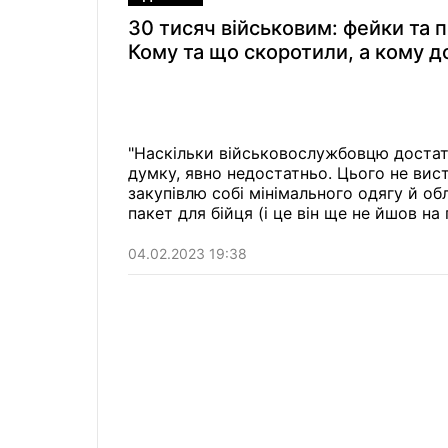
30 тисяч військовим: фейки та 
Кому та що скоротили, а кому 
"Наскільки військовослужбовцю достат
думку, явно недостатньо. Цього не виста
закупівлю собі мінімального одягу й об
пакет для бійця (і це він ще не йшов на 
змінах оплати військовим усе ж таки є 
04.02.2023 19:38