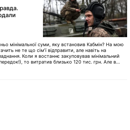
правда.
додали
ньо мінімальної суми, яку встановив Кабмін? На мою
чить не те що сім'ї відправити, але навіть на
ладнання. Коли я востаннє закуповував мінімальний
передок!), то витратив близько 120 тис. грн. Але в
резон". Думка.