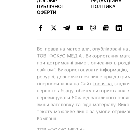
ДОГОВІР
РЕДАКЦІЙНА
ПУБЛІЧНОЇ
ПОЛІТИКА
ОФЕРТИ
Всі права на матеріали, опубліковані н
ТОВ "ФОКУС МЕДІА". Використання мате
при дотриманні вимог, описаних в
розд
сайтом"
. Використовувати інформацію,
ресурсі, дозволяється лише при дотрим
гіперпосилання на Cайт
focus.ua
, згадк
першого абзацу, обсягу використання, 
перевищувати 50% від загального обсяг
зміни заголовку та ліда матеріалу. Вик
тексту можливе лише за умови отрима
Компанії.
ТОВ «ФОКУС МЕДІА»