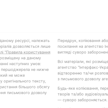
а даному ресурсі, належать
Передрук, копіювання або
ріалів дозволяється лише
посилання на агентство Ін
ілі "Правила користування
вигляді суворо заборонені
 розміщену на даному
Всі матеріали, які розміщ
анні наступних умов:
агентство "Інтерфакс-Укр
и першоджерела не нижче
відтворенню та/чи розпов
який не може
з письмового дозволу аге
у оригінального тексту,
ористання більшого обсягу
Будь-яке копіювання, пер
ння письмового дозволу
творів та/або аудіовізуал
— суворо забороняється.