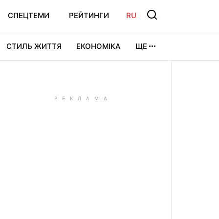
СПЕЦТЕМИ
РЕЙТИНГИ
RU
СТИЛЬ ЖИТТЯ
ЕКОНОМІКА
ЩЕ
ЛЬТУРА
ВІДЕОІГРИ
СПОРТ