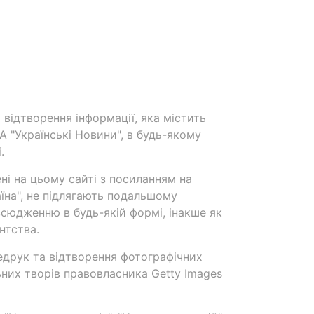
 відтворення інформації, яка містить
А "Українські Новини", в будь-якому
.
ені на цьому сайті з посиланням на
аїна", не підлягають подальшому
сюдженню в будь-якій формі, інакше як
нтства.
едрук та відтворення фотографічних
ьних творів правовласника Getty Images