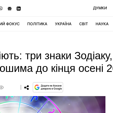
ДУМКИ
ИЙ ФОКУС
ПОЛІТИКА
УКРАЇНА
СВІТ
НАУКА
ДІДЖИТАЛ
АВТО
СВІТФАН
КУ
ють: три знаки Зодіаку
рошима до кінця осені 
0