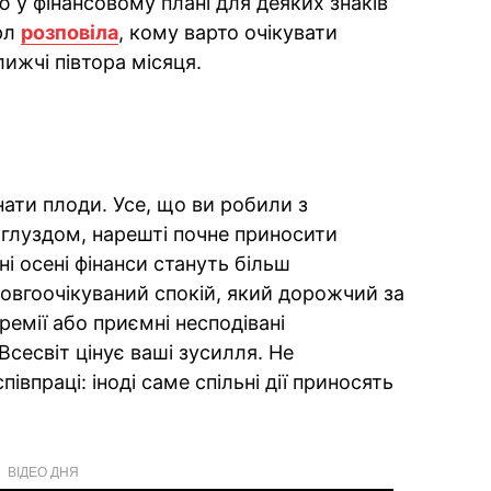
 у фінансовому плані для деяких знаків
рл
розповіла
, кому варто очікувати
ижчі півтора місяця.
ати плоди. Усе, що ви робили з
 глуздом, нарешті почне приносити
ні осені фінанси стануть більш
довгоочікуваний спокій, який дорожчий за
ремії або приємні несподівані
сесвіт цінує ваші зусилля. Не
івпраці: іноді саме спільні дії приносять
ВІДЕО ДНЯ