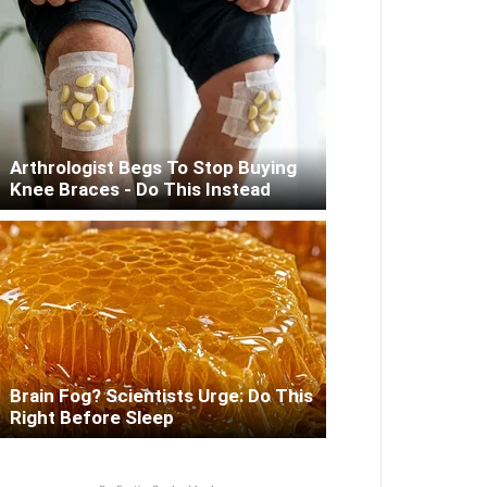
Arthrologist Begs To Stop Buying
Knee Braces - Do This Instead
Brain Fog? Scientists Urge: Do This
Right Before Sleep