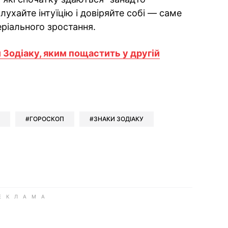
ухайте інтуїцію і довіряйте собі — саме
еріального зростання.
 Зодіаку, яким пощастить у другій
ok
ber
 Whatsapp
и у Messenger
ти у LinkedIn
ГОРОСКОП
ЗНАКИ ЗОДІАКУ
ook
Google news
 Viber
е у LinkedIn