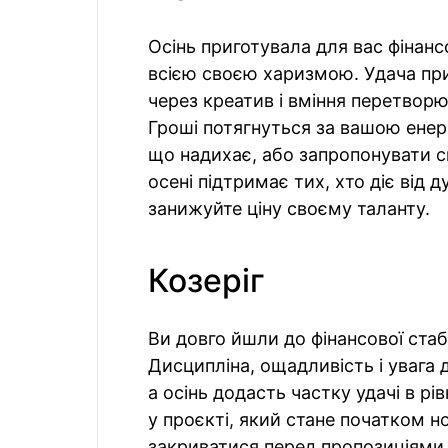
Осінь приготувала для вас фінанс
всією своєю харизмою. Удача при
через креатив і вміння перетворю
Гроші потягнуться за вашою енерг
що надихає, або запропонувати св
осені підтримає тих, хто діє від 
занижуйте ціну своєму таланту.
Козеріг
Ви довго йшли до фінансової стаб
Дисципліна, ощадливість і увага 
а осінь додасть частку удачі в р
у проєкті, який стане початком н
закриватися перед пропозиціями,