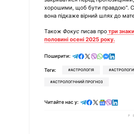
хорошими, щоб бути правдою". Сл
вона підкаже вірний шлях до мат
Також
Фокус
писав про
три знаки
половині осені 2025 року.
відправити у Telegram
поділитись у Facebo
поділитись у X
відправити у Vi
відправити у
відправит
відправи
Поширити:
Теги:
АСТРОЛОГІЯ
АСТРОЛОГИ
АСТРОЛОГІЧНИЙ ПРОГНОЗ
Читайте у Telegram
Читайте у Faceb
Читайте у X
Читайте у 
Читайте у
Читайт
Читайте нас у: