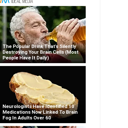
The Popular Drink That's Silently
Destroying Your Brain Cells (Most
People Have It Daily)
Neurologists Have Identified 10
Medications Now Linked To Brain
Fog In Adults Over 60