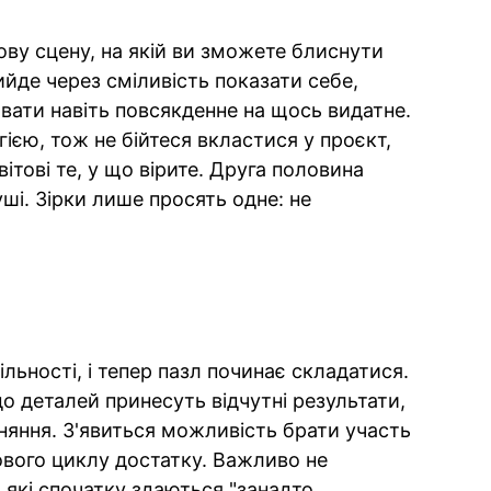
ову сцену, на якій ви зможете блиснути
йде через сміливість показати себе,
вати навіть повсякденне на щось видатне.
ією, тож не бійтеся вкластися у проєкт,
ітові те, у що вірите. Друга половина
душі. Зірки лише просять одне: не
ільності, і тепер пазл починає складатися.
до деталей принесуть відчутні результати,
івняння. З'явиться можливість брати участь
ового циклу достатку. Важливо не
 які спочатку здаються "занадто