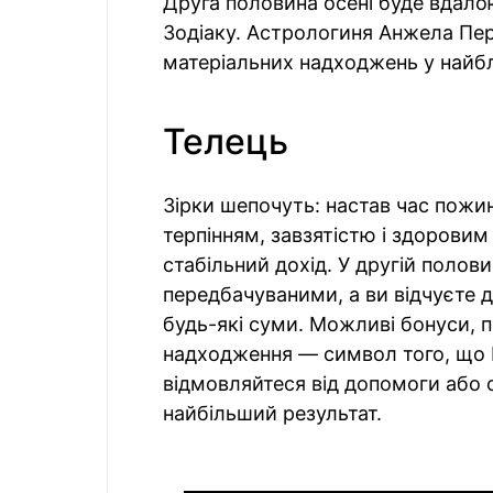
Друга половина осені буде вдалою
Зодіаку. Астрологиня Анжела Пе
матеріальних надходжень у найбл
Телець
Зірки шепочуть: настав час пожин
терпінням, завзятістю і здоровим
стабільний дохід. У другій полови
передбачуваними, а ви відчуєте 
будь-які суми. Можливі бонуси, п
надходження — символ того, що В
відмовляйтеся від допомоги або сп
найбільший результат.