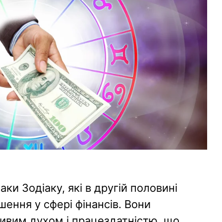
ки Зодіаку, які в другій половині
шення у сфері фінансів. Вони
ивим духом і працездатністю, що