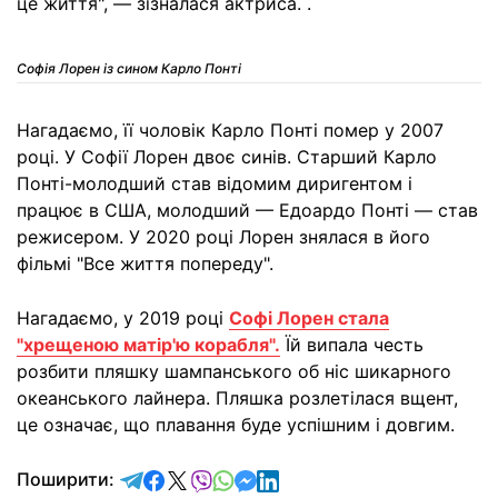
це життя", — зізналася актриса. .
Софія Лорен із сином Карло Понті
Нагадаємо, її чоловік Карло Понті помер у 2007
році. У Софії Лорен двоє синів. Старший Карло
Понті-молодший став відомим диригентом і
працює в США, молодший — Едоардо Понті — став
режисером. У 2020 році Лорен знялася в його
фільмі "Все життя попереду".
Нагадаємо, у 2019 році
Софі Лорен стала
"хрещеною матір'ю корабля".
Їй випала честь
розбити пляшку шампанського об ніс шикарного
океанського лайнера. Пляшка розлетілася вщент,
це означає, що плавання буде успішним і довгим.
відправити у Telegram
поділитись у Facebook
поділитись у X
відправити у Viber
відправити у Whatsapp
відправити у Messenger
відправити у LinkedIn
Поширити: