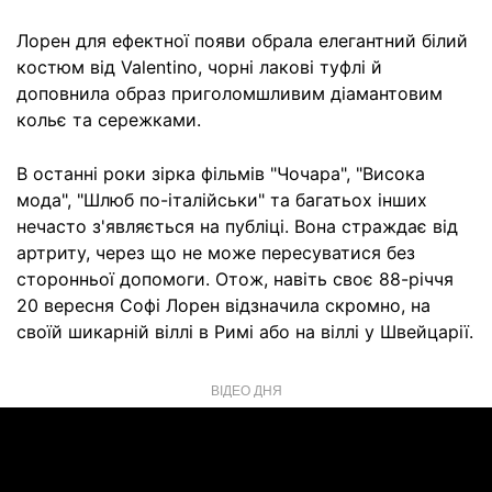
Лорен для ефектної появи обрала елегантний білий
костюм від Valentino, чорні лакові туфлі й
доповнила образ приголомшливим діамантовим
кольє та сережками.
В останні роки зірка фільмів "Чочара", "Висока
мода", "Шлюб по-італійськи" та багатьох інших
нечасто з'являється на публіці. Вона страждає від
артриту, через що не може пересуватися без
сторонньої допомоги. Отож, навіть своє 88-річчя
20 вересня Софі Лорен відзначила скромно, на
своїй шикарній віллі в Римі або на віллі у Швейцарії.
ВІДЕО ДНЯ