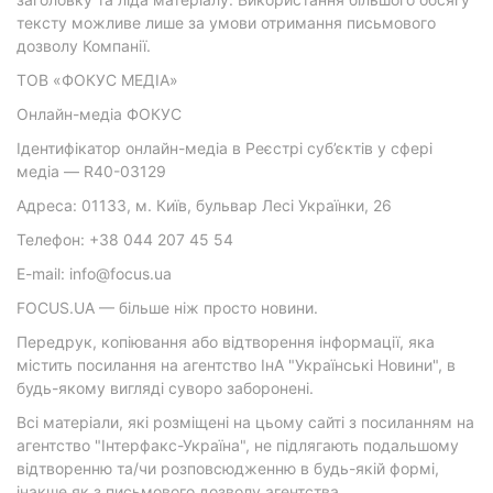
тексту можливе лише за умови отримання письмового
дозволу Компанії.
ТОВ «ФОКУС МЕДІА»
Онлайн-медіа ФОКУС
Ідентифікатор онлайн-медіа в Реєстрі суб’єктів у сфері
медіа — R40-03129
Адреса: 01133, м. Київ, бульвар Лесі Українки, 26
Телефон: +38 044 207 45 54
E-mail: info@focus.ua
FOCUS.UA — більше ніж просто новини.
Передрук, копіювання або відтворення інформації, яка
містить посилання на агентство ІнА "Українські Новини", в
будь-якому вигляді суворо заборонені.
Всі матеріали, які розміщені на цьому сайті з посиланням на
агентство "Інтерфакс-Україна", не підлягають подальшому
відтворенню та/чи розповсюдженню в будь-якій формі,
інакше як з письмового дозволу агентства.