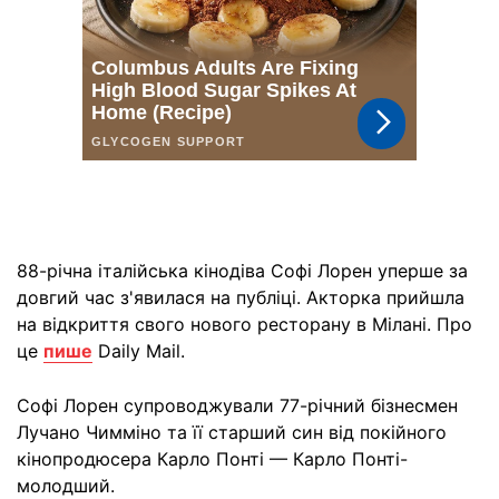
88-річна італійська кінодіва Софі Лорен уперше за
довгий час з'явилася на публіці. Акторка прийшла
на відкриття свого нового ресторану в Мілані. Про
це
пише
Daily Mail.
Софі Лорен супроводжували 77-річний бізнесмен
Лучано Чимміно та її старший син від покійного
кінопродюсера Карло Понті — Карло Понті-
молодший.