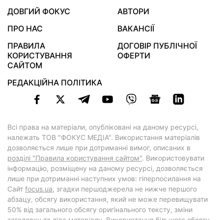
ДОВГИЙ ФОКУС
АВТОРИ
ПРО НАС
ВАКАНСІЇ
ПРАВИЛА
ДОГОВІР ПУБЛІЧНОЇ
КОРИСТУВАННЯ
ОФЕРТИ
САЙТОМ
РЕДАКЦІЙНА ПОЛІТИКА
Всі права на матеріали, опубліковані на даному ресурсі,
належать ТОВ "ФОКУС МЕДІА". Використання матеріалів
дозволяється лише при дотриманні вимог, описаних в
розділі "Правила користування сайтом"
. Використовувати
інформацію, розміщену на даному ресурсі, дозволяється
лише при дотриманні наступних умов: гіперпосилання на
Cайт
focus.ua
, згадки першоджерела не нижче першого
абзацу, обсягу використання, який не може перевищувати
50% від загального обсягу оригінального тексту, зміни
заголовку та ліда матеріалу. Використання більшого обсягу