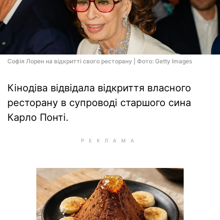
Софія Лорен на відкритті свого ресторану | Фото: Getty Images
Кінодіва відвідала відкриття власного
ресторану в супроводі старшого сина
Карло Понті.