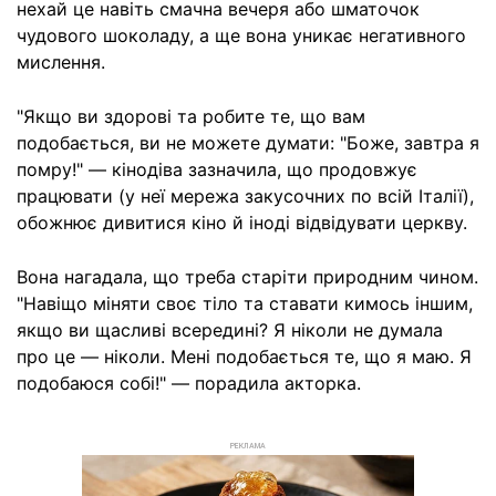
нехай це навіть смачна вечеря або шматочок
чудового шоколаду, а ще вона уникає негативного
мислення.
"Якщо ви здорові та робите те, що вам
подобається, ви не можете думати: "Боже, завтра я
помру!" — кінодіва зазначила, що продовжує
працювати (у неї мережа закусочних по всій Італії),
обожнює дивитися кіно й іноді відвідувати церкву.
Вона нагадала, що треба старіти природним чином.
"Навіщо міняти своє тіло та ставати кимось іншим,
якщо ви щасливі всередині? Я ніколи не думала
про це — ніколи. Мені подобається те, що я маю. Я
подобаюся собі!" — порадила акторка.
РЕКЛАМА